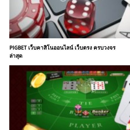
PIGBET เว็บคาสิโนออนไลน์ เว็บตรง ครบวงจร
ล่าสุด