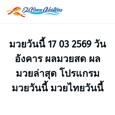
Saltar
al
contenido
มวยวันนี้ 17 03 2569 วัน
อังคาร ผลมวยสด ผล
มวยล่าสุด โปรแกรม
มวยวันนี้ มวยไทยวันนี้