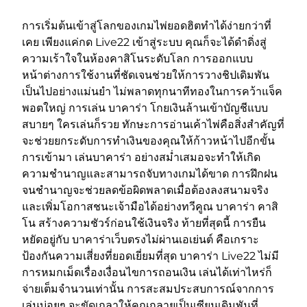
การเริ่มต้นเข้าสู่โลกของเกมไพ่ยอดฮิตทำได้ง่ายกว่าที่
เคย เพียงแค่กด Live22 เข้าสู่ระบบ คุณก็จะได้ดำดิ่งสู่
ความเร้าใจในห้องคาสิโนระดับโลก การออกแบบ
หน้าต่างการใช้งานที่ชัดเจนช่วยให้การวางชิปเดิมพัน
เป็นไปอย่างแม่นยำ ไม่พลาดทุกนาทีทองในการคว้าแจ็ค
พอตใหญ่ การเล่น บาคาร่า โกยเงินล้านเข้าบัญชีแบบ
สบายๆ ใครเล่นก็รวย ทักษะการอ่านเค้าไพ่คือสิ่งสำคัญที่
จะช่วยยกระดับการทำเงินของคุณให้ก้าวหน้าไปอีกขั้น
การเข้ามา เล่นบาคาร่า อย่างสม่ำเสมอจะทำให้เกิด
ความชำนาญและสามารถจับทางเกมได้ขาด การฝึกฝน
จนชำนาญจะช่วยลดข้อผิดพลาดเมื่อต้องลงสนามจริง
และเพิ่มโอกาสชนะเจ้ามือได้อย่างทวีคูณ บาคาร่า คาสิ
โน สร้างความชัวร์ก่อนใช้เงินจริง ท้ายที่สุดนี้ การยืน
หยัดอยู่กับ บาคาร่าเว็บตรงไม่ผ่านเอเย่นต์ คือเกราะ
ป้องกันความเสี่ยงที่ยอดเยี่ยมที่สุด บาคาร่า Live22 ไม่มี
การหมกเม็ดเรื่องเงื่อนไขการถอนเงิน เล่นได้เท่าไหร่ก็
จ่ายเต็มจำนวนเท่านั้น การสะสมประสบการณ์จากการ
เล่นบ่อยๆ จะขัดเกลาให้คุณกลายเป็นเซียนเดิมพันที่