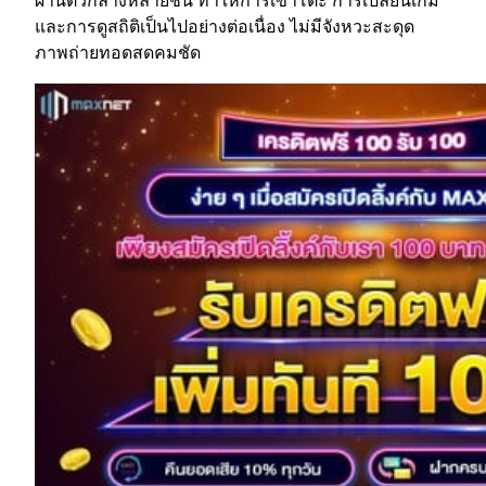
ผ่านตัวกลางหลายชั้น ทำให้การเข้าโต๊ะ การเปลี่ยนเกม
และการดูสถิติเป็นไปอย่างต่อเนื่อง ไม่มีจังหวะสะดุด
ภาพถ่ายทอดสดคมชัด