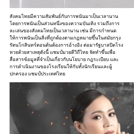
สังคมไทยมีความสัมพันธ์กับการพนันมาเป็นเวลานาน
โดยการพนันเป็นส่วนหนึ่งของความบันเทิง รวมถึงการ
ละเล่นของสังคมไทยเป็นเวลานาน เช่น มีการกำหนด
ให้การพนันเป็นสิ่งที่ถูกต้องตามกฎหมายขึ้นในสมัยกรุง
รัตนโกสินทร์ตอนต้นต้องการอ้างอิง ต่อมารัฐบาลปิดโรง
หวยด้วยสาเหตุดังนี้ แชมป์มวยดีวิถีไทย จัดทำขึ้นเพื่อ
สื่อสารข้อมูลที่จำเป็นเกี่ยวกับนโยบาย กฎระเบียบ และ
การดำเนินงานของโรงเรียนให้กับทั้งนักเรียนและผู้
ปกครอง แชมป์ประเทศไทย