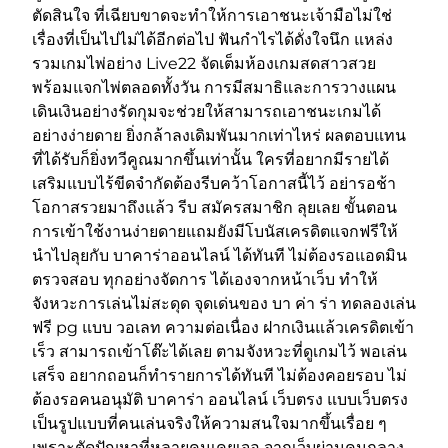
ตัดสินใจ ที่เฉียบขาดจะทำให้การเอาชนะเจ้ามือไม่ใช่
เรื่องที่เป็นไปไม่ได้อีกต่อไป ฟันกำไรได้ดั่งใจนึก แหล่ง
รวมเกมไพ่อย่าง Live22 จัดเต็มห้องเกมสดสาวสวย
พร้อมแจกไพ่ตลอดทั้งวัน การมีสมาธิและการวางแผน
เดินเงินอย่างรัดกุมจะช่วยให้สามารถเอาชนะเกมได้
อย่างง่ายดาย ยิ่งกล้าลงเดิมพันมากเท่าไหร่ ผลตอบแทน
ที่ได้รับก็ยิ่งทวีคูณมากขึ้นเท่านั้น ใครที่อยากมีรายได้
เสริมแบบไร้ขีดจำกัดต้องรีบคว้าโอกาสนี้ไว้ อย่ารอช้า
โอกาสรวยมาถึงแล้ว รีบ สมัครสมาชิก ลุยเลย ขั้นตอน
การเข้าใช้งานง่ายดายแถมยังมีโบนัสเครดิตแจกฟรีให้
นำไปลุยกับ บาคาร่าออนไลน์ ได้ทันที ไม่ต้องรอแอดมิน
ตรวจสอบ ทุกอย่างจัดการ ได้เองจากหน้าเว็บ ทำให้
จังหวะการเล่นไม่สะดุด จุดเด่นของ บา ค่า ร่า ทดลองเล่น
ฟรี pg แบบ วอเลท ความต่อเนื่อง ฝากเงินแล้วเครดิตเข้า
เร็ว สามารถเข้าโต๊ะได้เลย ตามจังหวะที่ดูเกมไว้ พอเล่น
เสร็จ อยากถอนก็ทำรายการได้ทันที ไม่ต้องคอยรอบ ไม่
ต้องรอคนอนุมัติ บาคาร่า ออนไลน์ เว็บตรง แบบเว็บตรง
เป็นรูปแบบที่คนเล่นจริงให้ความสนใจมากขึ้นเรื่อย ๆ
เพราะตัดปัญหาที่หลายคนเคยเจอ จากเว็บผ่านคนกลาง