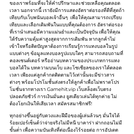
ของเราพร้อมที่จะให้คำปรึกษาและช่วยเหลือคุณตลอด
เวลา นอกจากนี้ เรายังมีการแสดงอัตราต่อรองที่ดีที่สุดถ้า
เทียบกับเว็บพนันบอลเจ้าอื่นๆ เพื่อให้คุณสามารถเปรียบ
เทียบและเลือกเดิมพันในแบบที่คุณต้องการ อัตราต่อรอง
ที่เรานำเสนอมีความแม่นยำและเป็นปัจจุบัน เพื่อให้คุณ
ได้รับความคุ้มค่าสูงสุดจากการเดิมพัน หากลูกค้าไม่
เข้าใจหรือติดปัญหาต้องการเรียนรู้การแทงบอลในรูป
แบบต่างๆ ข้อมูลแทงบอลรูปแบบใดๆ สามารถสอบถามที่
คอลเซนต์เตอร์ หรืออ่านบทความของประเภทการแทง
บอลได้ใน บทความบนเว็บ และโซเชียลของเราได้ตลอด
เวลา เพียงแค่ลูกค้ากดติดตามไว้เท่านั้นจะมีข่าวสาร
ต่างๆ พร้อมโปรโมชั้นส่งตรงให้ลูกค้าเพื่อไม่พราดโปร
โมชั่นจากทางเรา Gamehit.vip เว็บสล็อตเว็บตรง
ปลอดภัยชัวร์ การเงินมั่นคง ยูสเดียวเล่นได้ทุกค่าย ไม่
ต้องโยกเงินให้เสียเวลา สมัครสมาชิกฟรี!
ทุกอย่างขึ้นอยู่กับดวงและฝีมือของผู้เล่นล้วนๆ มั่นใจได้
ร้อยเปอร์เซ็นต์ว่าจ่ายจริงไม่มีหนี บาคาร่า ฝากถอนไม่มี
ขั้นต่ํา เพื่อความบันเทิงที่ต่อเนื่องไร้รอยต่อ การอัปเดต