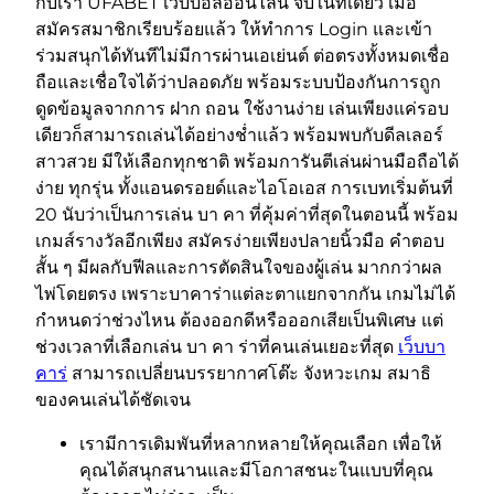
กับเรา UFABET เว็บบอลออนไลน์ จบในที่เดียว เมื่อ
สมัครสมาชิกเรียบร้อยแล้ว ให้ทำการ Login และเข้า
ร่วมสนุกได้ทันทีไม่มีการผ่านเอเย่นต์ ต่อตรงทั้งหมดเชื่อ
ถือและเชื่อใจได้ว่าปลอดภัย พร้อมระบบป้องกันการถูก
ดูดข้อมูลจากการ ฝาก ถอน ใช้งานง่าย เล่นเพียงแค่รอบ
เดียวก็สามารถเล่นได้อย่างช่ำแล้ว พร้อมพบกับดีลเลอร์
สาวสวย มีให้เลือกทุกชาติ พร้อมการันตีเล่นผ่านมือถือได้
ง่าย ทุกรุ่น ทั้งแอนดรอยด์และไอโอเอส การเบทเริ่มต้นที่
20 นับว่าเป็นการเล่น บา คา ที่คุ้มค่าที่สุดในตอนนี้ พร้อม
เกมส์รางวัลอีกเพียง สมัครง่ายเพียงปลายนิ้วมือ คำตอบ
สั้น ๆ มีผลกับฟีลและการตัดสินใจของผู้เล่น มากกว่าผล
ไพ่โดยตรง เพราะบาคาร่าแต่ละตาแยกจากกัน เกมไม่ได้
กำหนดว่าช่วงไหน ต้องออกดีหรือออกเสียเป็นพิเศษ แต่
ช่วงเวลาที่เลือกเล่น บา คา ร่าที่คนเล่นเยอะที่สุด
เว็บบา
คาร่
สามารถเปลี่ยนบรรยากาศโต๊ะ จังหวะเกม สมาธิ
ของคนเล่นได้ชัดเจน
เรามีการเดิมพันที่หลากหลายให้คุณเลือก เพื่อให้
คุณได้สนุกสนานและมีโอกาสชนะในแบบที่คุณ