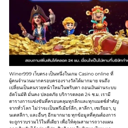
Winer999 เว็บตรง เป็นหนึ่งในเกม Casino online ที่
ผู้คนจำนวนมากครอบครองรางวัลได้มากมาย จนถึง
เปลี่ยนเป็นคนรวยหน้าใหม่ในพริบตา ถอนเงินผ่านระบบ
อัตโนมัติ มั่นคง ปลอดภัย บริการตลอด 24 ช.ม. เรามี
ตารางการแข่งขันที่ครอบคลุมทุกลีกและทุกแมตช์สำคัญ
จากทั่วโลก ไม่ว่าจะเป็นพรีเมียร์ลีก, ลาลีกา, เซเรียอา, บุ
นเดสลีกา, และอื่นๆ อีกมากมาย ทุกข้อมูลที่คุณต้องการ
จะถูกรวบรวมไว้ในที่เดียว เพื่อให้คุณสามารถวางแผน