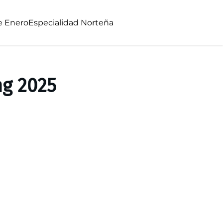
e Enero
Especialidad Norteña
ng 2025