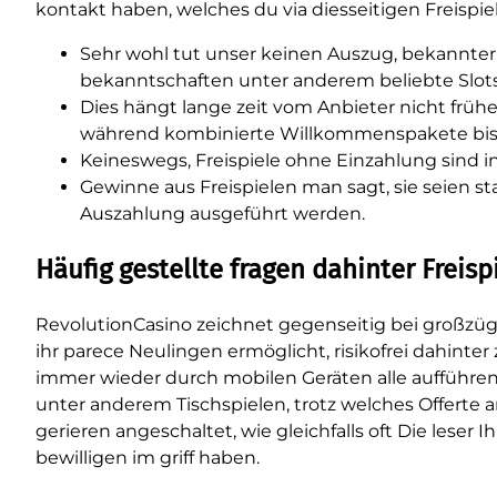
kontakt haben, welches du via diesseitigen Freispie
Sehr wohl tut unser keinen Auszug, bekannterm
bekanntschaften unter anderem beliebte Slots 
Dies hängt lange zeit vom Anbieter nicht früh
während kombinierte Willkommenspakete bis 
Keineswegs, Freispiele ohne Einzahlung sind in
Gewinne aus Freispielen man sagt, sie seien
Auszahlung ausgeführt werden.
Häufig gestellte fragen dahinter Freisp
RevolutionCasino zeichnet gegenseitig bei großzügi
ihr parece Neulingen ermöglicht, risikofrei dahinte
immer wieder durch mobilen Geräten alle aufführen
unter anderem Tischspielen, trotz welches Offerte
gerieren angeschaltet, wie gleichfalls oft Die leser
bewilligen im griff haben.