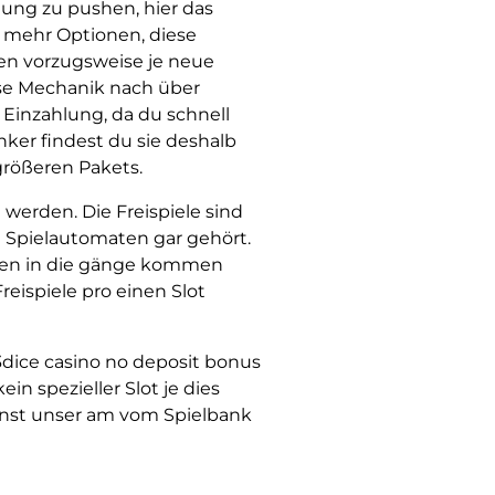
lung zu pushen, hier das
 mehr Optionen, diese
en vorzugsweise je neue
se Mechanik nach über
 Einzahlung, da du schnell
nker findest du sie deshalb
größeren Pakets.
erden. Die Freispiele sind
 Spielautomaten gar gehört.
ielen in die gänge kommen
ispiele pro einen Slot
n spezieller Slot je dies
kannst unser am vom Spielbank