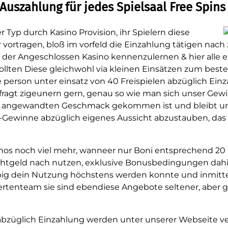
Auszahlung für jedes Spielsaal Free Spins
r Typ durch Kasino Provision, ihr Spielern diese
vortragen, bloß im vorfeld die Einzahlung tätigen nach z
t, der Angeschlossen Kasino kennenzulernen & hier alle 
lten Diese gleichwohl via kleinen Einsätzen zum best
person unter einsatz von 40 Freispielen abzüglich Einzah
 fragt zigeunern gern, genau so wie man sich unser Ge
ch angewandten Geschmack gekommen ist und bleibt und
Gewinne abzüglich eigenes Aussicht abzustauben, das s
inos noch viel mehr, wanneer nur Boni entsprechend 20 
Echtgeld nach nutzen, exklusive Bonusbedingungen dah
lls obig dein Nutzung höchstens werden konnte und inmi
rtenteam sie sind ebendiese Angebote seltener, aber ger
abzüglich Einzahlung werden unter unserer Webseite ver