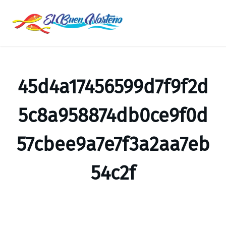
Saltar
al
contenido
45d4a17456599d7f9f2d
5c8a958874db0ce9f0d
57cbee9a7e7f3a2aa7eb
54c2f