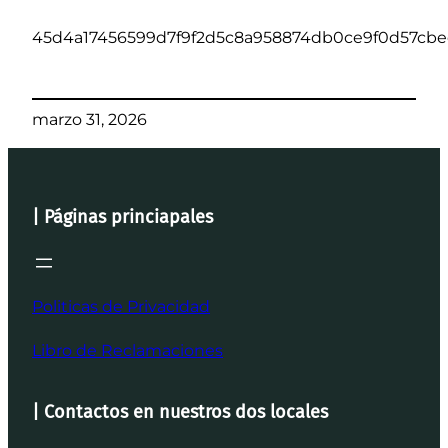
45d4a17456599d7f9f2d5c8a958874db0ce9f0d57cbe
marzo 31, 2026
| Páginas princiapales
Politicas de Privacidad
Libro de Reclamaciones
| Contactos en nuestros dos locales