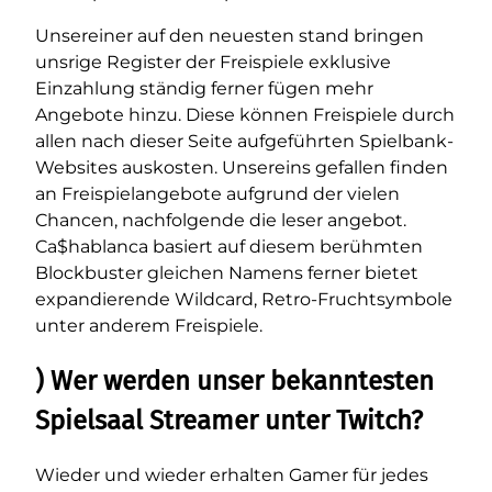
Unsereiner auf den neuesten stand bringen
unsrige Register der Freispiele exklusive
Einzahlung ständig ferner fügen mehr
Angebote hinzu. Diese können Freispiele durch
allen nach dieser Seite aufgeführten Spielbank-
Websites auskosten. Unsereins gefallen finden
an Freispielangebote aufgrund der vielen
Chancen, nachfolgende die leser angebot.
Ca$hablanca basiert auf diesem berühmten
Blockbuster gleichen Namens ferner bietet
expandierende Wildcard, Retro-Fruchtsymbole
unter anderem Freispiele.
) Wer werden unser bekanntesten
Spielsaal Streamer unter Twitch?
Wieder und wieder erhalten Gamer für jedes