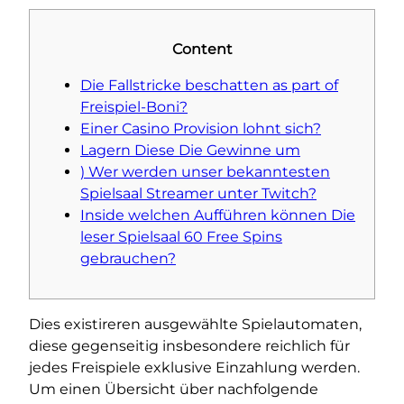
Content
Die Fallstricke beschatten as part of
Freispiel-Boni?
Einer Casino Provision lohnt sich?
Lagern Diese Die Gewinne um
) Wer werden unser bekanntesten
Spielsaal Streamer unter Twitch?
Inside welchen Aufführen können Die
leser Spielsaal 60 Free Spins
gebrauchen?
Dies existireren ausgewählte Spielautomaten,
diese gegenseitig insbesondere reichlich für
jedes Freispiele exklusive Einzahlung werden.
Um einen Übersicht über nachfolgende