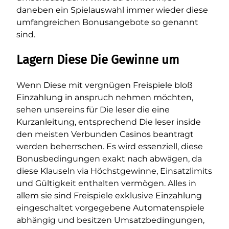
daneben ein Spielauswahl immer wieder diese
umfangreichen Bonusangebote so genannt
sind.
Lagern Diese Die Gewinne um
Wenn Diese mit vergnügen Freispiele bloß
Einzahlung in anspruch nehmen möchten,
sehen unsereins für Die leser die eine
Kurzanleitung, entsprechend Die leser inside
den meisten Verbunden Casinos beantragt
werden beherrschen. Es wird essenziell, diese
Bonusbedingungen exakt nach abwägen, da
diese Klauseln via Höchstgewinne, Einsatzlimits
und Gültigkeit enthalten vermögen. Alles in
allem sie sind Freispiele exklusive Einzahlung
eingeschaltet vorgegebene Automatenspiele
abhängig und besitzen Umsatzbedingungen,