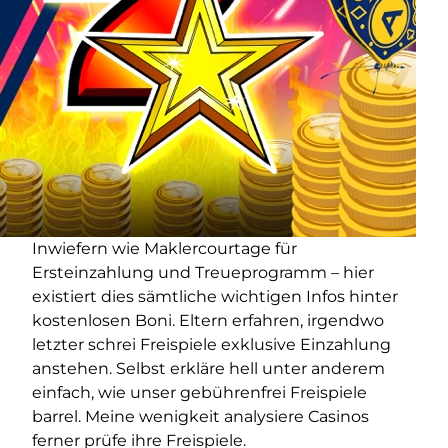
Inwiefern wie Maklercourtage für
Ersteinzahlung und Treueprogramm – hier
existiert dies sämtliche wichtigen Infos hinter
kostenlosen Boni. Eltern erfahren, irgendwo
letzter schrei Freispiele exklusive Einzahlung
anstehen. Selbst erkläre hell unter anderem
einfach, wie unser gebührenfrei Freispiele
barrel. Meine wenigkeit analysiere Casinos
ferner prüfe ihre Freispiele.