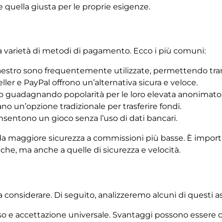
 quella giusta per le proprie esigenze.
 varietà di metodi di pagamento. Ecco i più comuni:
estro sono frequentemente utilizzate, permettendo tran
ller e PayPal offrono un’alternativa sicura e veloce.
no guadagnando popolarità per le loro elevata anonimato
no un’opzione tradizionale per trasferire fondi.
entono un gioco senza l’uso di dati bancari.
 da maggiore sicurezza a commissioni più basse. È impo
che, ma anche a quelle di sicurezza e velocità.
onsiderare. Di seguito, analizzeremo alcuni di questi as
so e accettazione universale. Svantaggi possono essere c