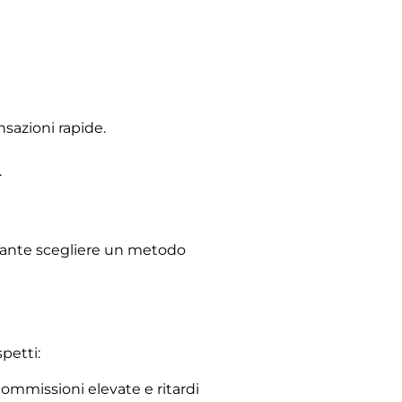
sazioni rapide.
.
rtante scegliere un metodo
petti:
ommissioni elevate e ritardi