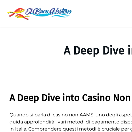
Saltar
al
contenido
A Deep Dive 
A Deep Dive into Casino No
Quando si parla di casino non AAMS, uno degli aspe
guida approfondirà i vari metodi di pagamento dispo
in Italia. Comprendere questi metodi è cruciale per 