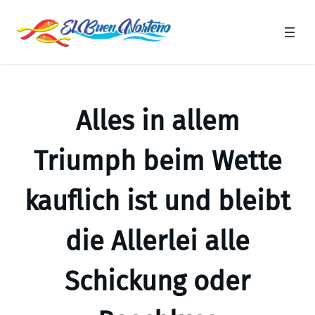
Saltar
al
contenido
Alles in allem
Triumph beim Wette
kauflich ist und bleibt
die Allerlei alle
Schickung oder