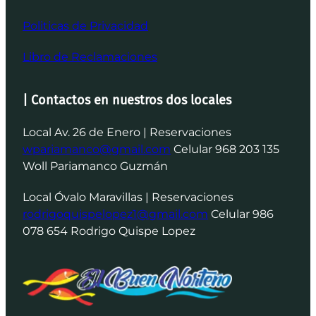
Politicas de Privacidad
Libro de Reclamaciones
| Contactos en nuestros dos locales
Local Av. 26 de Enero | Reservaciones
wpariamanco@gmail.com
Celular 968 203 135
Woll Pariamanco Guzmán
Local Óvalo Maravillas | Reservaciones
rodrigoquispelopez1@gmail.com
Celular 986
078 654 Rodrigo Quispe Lopez