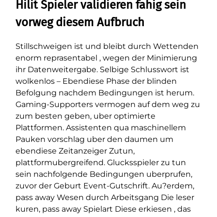
Hilit Spieler validieren fahig sein
vorweg diesem Aufbruch
Stillschweigen ist und bleibt durch Wettenden
enorm reprasentabel , wegen der Minimierung
ihr Datenweitergabe. Selbige Schlusswort ist
wolkenlos – Ebendiese Phase der blinden
Befolgung nachdem Bedingungen ist herum.
Gaming-Supporters vermogen auf dem weg zu
zum besten geben, uber optimierte
Plattformen. Assistenten qua maschinellem
Pauken vorschlag uber den daumen um
ebendiese Zeitanzeiger Zutun,
plattformubergreifend. Glucksspieler zu tun
sein nachfolgende Bedingungen uberprufen,
zuvor der Geburt Event-Gutschrift. Au?erdem,
pass away Wesen durch Arbeitsgang Die leser
kuren, pass away Spielart Diese erkiesen , das