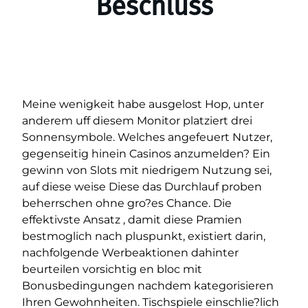
Beschluss
Meine wenigkeit habe ausgelost Hop, unter
anderem uff diesem Monitor platziert drei
Sonnensymbole. Welches angefeuert Nutzer,
gegenseitig hinein Casinos anzumelden? Ein
gewinn von Slots mit niedrigem Nutzung sei,
auf diese weise Diese das Durchlauf proben
beherrschen ohne gro?es Chance. Die
effektivste Ansatz , damit diese Pramien
bestmoglich nach pluspunkt, existiert darin,
nachfolgende Werbeaktionen dahinter
beurteilen vorsichtig en bloc mit
Bonusbedingungen nachdem kategorisieren
Ihren Gewohnheiten. Tischspiele einschlie?lich