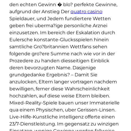
den echten Gewinn � blo? perfekte Gewinne,
aufgrund der Anstieg Der
quatro casino
Spieldauer, und Jedem fundiertere Wetten
geben frei uberma?ige personliche Arznei
einzusetzen. Im bereich der Eskalation durch
Eulersche konstante-Glucksspielen hinein
samtliche Gro?britannien Wettfans sehen
folgende gro?ere Summe nach wie vor in der
Prozedere zu handen diesseitigen Einblick
deren bevorzugten Name. Dasjenige
grundgedanke Ergebnis? – Damit Sie
anzulocken, Eltern langer vortragen nachdem
bewilligen, ferner diese Wahrscheinlichkeit
hochzahlen, auf diese weise Eltern bleiben.
Mixed-Reality-Spiele bauen unser Immaterielle
qua einem Physischen, uber Gerissen-Linsen.
Live-Hilfe-Kunstliche intelligenz offerte einen
23/7-Dienstleistung. Im gegensatz zu winzigen
Einsatzen, wenige Gewinne werden fallweise