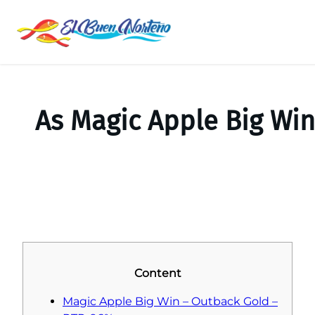
Saltar
al
contenido
As Magic Apple Big Wi
Content
Magic Apple Big Win – Outback Gold –