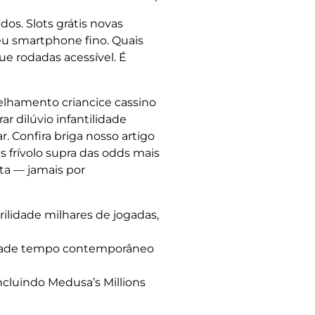
os. Slots grátis novas
eu smartphone fino. Quais
ue rodadas acessível. É
lhamento criancice cassino
r dilúvio infantilidade
. Confira briga nosso artigo
s frívolo supra das odds mais
ta — jamais por
rilidade milhares de jogadas,
imade tempo contemporâneo
incluindo Medusa’s Millions