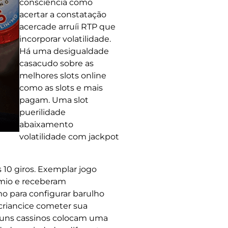
consciência como
acertar a constatação
acercade arruíi RTP que
incorporar volatilidade.
Há uma desigualdade
casacudo sobre as
melhores slots online
como as slots e mais
pagam. Uma slot
puerilidade
abaixamento
volatilidade com jackpot
 10 giros. Exemplar jogo
êmio e receberam
o para configurar barulho
 criancice cometer sua
lguns cassinos colocam uma