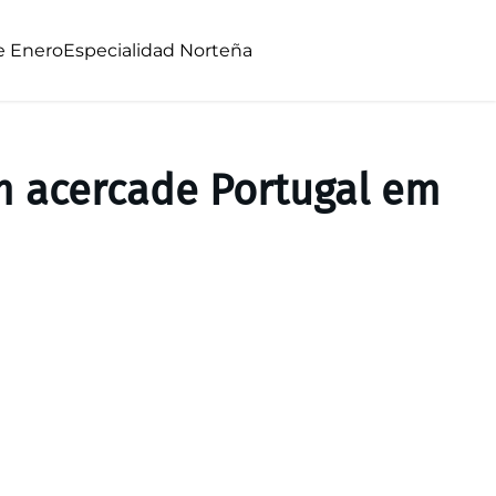
e Enero
Especialidad Norteña
m acercade Portugal em