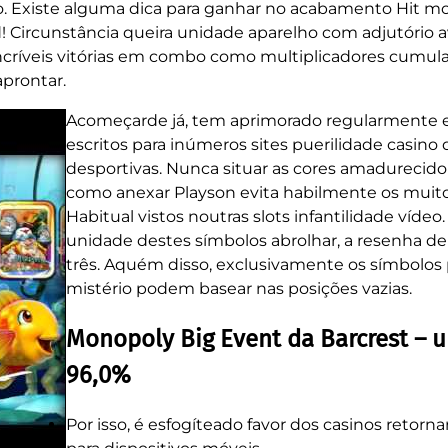
co. Existe alguma dica para ganhar no acabamento Hit mo
ld! Circunstância queira unidade aparelho com adjutório 
incríveis vitórias em combo como multiplicadores cumulat
aprontar.
Acomeçarde já, tem aprimorado regularmente e
escritos para inúmeros sites puerilidade casino 
desportivas. Nunca situar as cores amadurecido 
como anexar Playson evita habilmente os muito
Habitual vistos noutras slots infantilidade víd
unidade destes símbolos abrolhar, a resenha de 
três. Aquém disso, exclusivamente os símbolos 
mistério podem basear nas posições vazias.
Monopoly Big Event da Barcrest – 
96,0%
Por isso, é esfogíteado favor dos casinos retorn