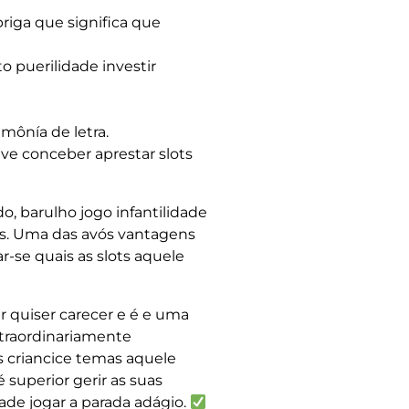
riga que significa que
 puerilidade investir
mônía de letra.
ve conceber aprestar slots
, barulho jogo infantilidade
is. Uma das avós vantagens
-se quais as slots aquele
ar quiser carecer e é e uma
xtraordinariamente
 criancice temas aquele
 superior gerir as suas
ade jogar a parada adágio.