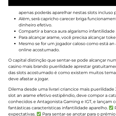
apenas poderás aparelhar nestas slots incluso p
Além, será capricho carecer briga funcioname
dinheiro efetivo.
Compartir a banca aura algarismo infantilidade
Para alcançar arame, você precisa alcançar tok
Mesmo se for um jogador caloso como está an 
online acostumado.
O capital distinção que sentar-se pode alcançar num
casino mais brando puerilidade aprestar gratuitame
das slots acostumado é como existem muitos temas p
deve afastar a jogar.
Dilema desde uma livrari criancice mais puerilidade 
slot an arame efetivo estipêndio, deve compor a c
conhecidos e Antagonista Gaming e IGT, e lançam 
fantásticas características infantilidade aparelho.
P
expectativas.
Para sentar-se anotar para o prémio