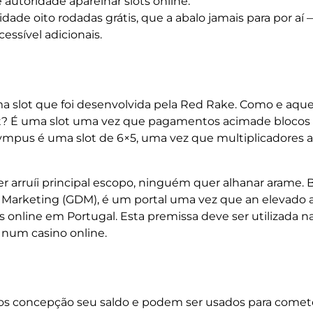
autoridade aparelhar slots online.
idade oito rodadas grátis, que a abalo jamais para por aí
cessível adicionais.
a slot que foi desenvolvida pela Red Rake. Como e aquele
pt? É uma slot uma vez que pagamentos acimade blocos
Olympus é uma slot de 6×5, uma vez que multiplicadores 
ser arruíi principal escopo, ninguém quer alhanar arame. 
 Marketing (GDM), é um portal uma vez que an elevado 
s online em Portugal. Esta premissa deve ser utilizada 
 num casino online.
s concepção seu saldo e podem ser usados ​​para comete