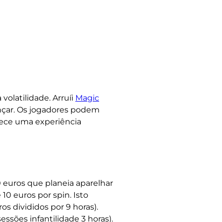
olatilidade. Arruíi
Magic
nçar. Os jogadores podem
rece uma experiência
0 euros que planeia aparelhar
10 euros por spin. Isto
s divididos por 9 horas).
sões infantilidade 3 horas).