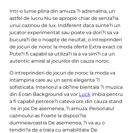
Intr-o lume plina din amuza ?i adrenalina, un
astfel de lucru Nu se apropie chiar de senza?ia
unui cazinou de lux. Indiferent daca sunte?i un
jucator experimentat sau poate va dori?i sa va
bucura?i de o noapte de neuitat, o intreprinderi
de jocuri de noroc la moda oferte Extra exact ce
Pute?i fi capabil sa utiliza?i la a va sim?i ca un
autentic amiral al jocurilor din cauza noroc.
O intreprinderi de jocuri de noroc la moda va
intampina care au un sens eleganta ?i
sofisticata. Interiorul a ob?ine bientala ?i muzica
din Ecran Background va vor
Luck
imbia pentru
a fi capabil petrece?i cateva ore din cauza stand
-te in jos De asemenea, ?i amuza. Personalul
cazinoului as Foarte la dispozi?ia
dumneavoastra De asemenea, ?i va au o
tendin?a de a trata cu amabilitate De