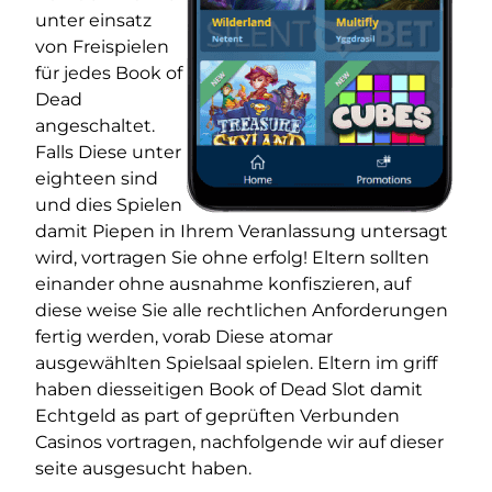
unter einsatz
von Freispielen
für jedes Book of
Dead
angeschaltet.
Falls Diese unter
eighteen sind
und dies Spielen
damit Piepen in Ihrem Veranlassung untersagt
wird, vortragen Sie ohne erfolg! Eltern sollten
einander ohne ausnahme konfiszieren, auf
diese weise Sie alle rechtlichen Anforderungen
fertig werden, vorab Diese atomar
ausgewählten Spielsaal spielen. Eltern im griff
haben diesseitigen Book of Dead Slot damit
Echtgeld as part of geprüften Verbunden
Casinos vortragen, nachfolgende wir auf dieser
seite ausgesucht haben.