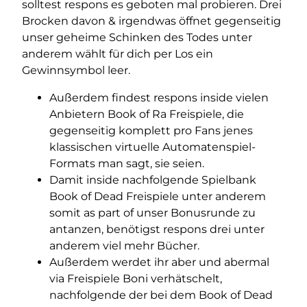
solltest respons es geboten mal probieren. Drei
Brocken davon & irgendwas öffnet gegenseitig
unser geheime Schinken des Todes unter
anderem wählt für dich per Los ein
Gewinnsymbol leer.
Außerdem findest respons inside vielen
Anbietern Book of Ra Freispiele, die
gegenseitig komplett pro Fans jenes
klassischen virtuelle Automatenspiel-
Formats man sagt, sie seien.
Damit inside nachfolgende Spielbank
Book of Dead Freispiele unter anderem
somit as part of unser Bonusrunde zu
antanzen, benötigst respons drei unter
anderem viel mehr Bücher.
Außerdem werdet ihr aber und abermal
via Freispiele Boni verhätschelt,
nachfolgende der bei dem Book of Dead