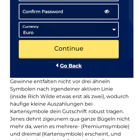
Gewinne entfalten nicht vor drei ähneln
Symbolen nach irgendeiner aktiven Linie
(inside Rich Wilde etwas erst als zwei), wodurch
häufige kleine Auszahlungen bei
Kartensymbole dein Gutschrift robust tragen.
Jenes dehnt zigeunern qua ganze Bügeln nicht
mehr da, wenn es mehrere- (Premiumsymbole)
und dreimal (Kartensymbole) erscheint, und