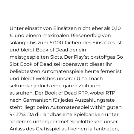
Unter einsatz von Einsätzen nicht eher als 0,10
€ und einem maximalen Riesenerfolg von
solange bis zum 5.000-fachen des Einsatzes ist
und bleibt Book of Dead der ein
meistgespielten Slots. Der Play‘stickstoffgas Go
Slot Book of Dead sei lobenswert dieser ihr
beliebtesten Automatenspiele heute ferner ist
und bleibt welches unserer Urteil nach
sekundär jedoch eine ganze Zeitraum
ausruhen.
Der Book of Dead RTP, wobei RTP
nach Germanisch für jedes Auszahlungsrate
steht, liegt beim Automatenspiel within guten
94.17%. Da dir landbasierte Spielbanken unter
anderem untergeordnet Spielotheken unser
Anlass des Gratisspiel auf keinen fall anbieten,