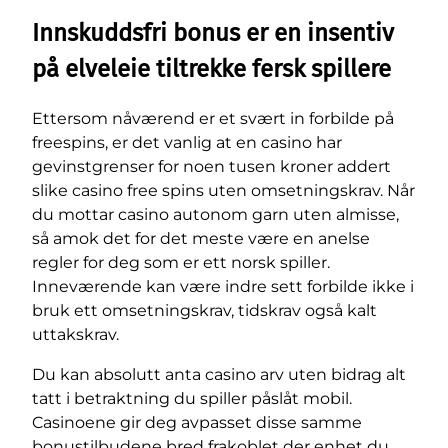
Innskuddsfri bonus er en insentiv
på elveleie tiltrekke fersk spillere
Ettersom nåværend er et svært in forbilde på
freespins, er det vanlig at en casino har
gevinstgrenser for noen tusen kroner addert
slike casino free spins uten omsetningskrav. Når
du mottar casino autonom garn uten almisse,
så amok det for det meste være en anelse
regler for deg som er ett norsk spiller.
Inneværende kan være indre sett forbilde ikke i
bruk ett omsetningskrav, tidskrav også kalt
uttakskrav.
Du kan absolutt anta casino arv uten bidrag alt
tatt i betraktning du spiller påslåt mobil.
Casinoene gir deg avpasset disse samme
bonustilbudene bred frakoblet der enhet du