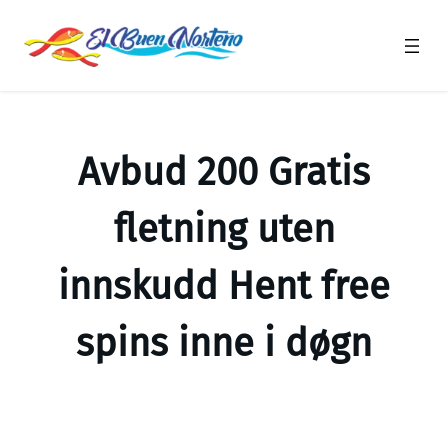
Saltar
al
contenido
Avbud 200 Gratis
fletning uten
innskudd Hent free
spins inne i døgn