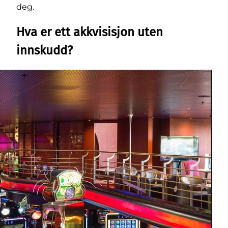
deg.
Hva er ett akkvisisjon uten
innskudd?