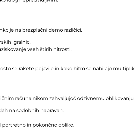
kcije na brezplačni demo različici.
skih igralnic.
skovanje vseh štirih hitrosti.
 se rakete pojavijo in kako hitro se nabirajo multiplika
ličnim računalnikom zahvaljujoč odzivnemu oblikovanju 
ndah na sodobnih napravah.
d portretno in pokončno obliko.