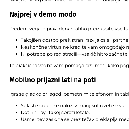
Najprej v demo modo
Preden tvegate pravi denar, lahko preizkusite vse fun
Takojšen dostop prek strani razvijalca ali partner
Neskončne virtualne kredite vam omogočajo razi
Ni potrebe po registraciji—vsakič hitro začnete.
Ta praktična vadba vam pomaga razumeti, kako pogosto
Mobilno prijazni leti na poti
Igra se gladko prilagodi pametnim telefonom in tab
Splash screen se naloži v manj kot dveh seku
Dotik “Play” takoj sproži letalo.
Usmeritev zaslona se brez težav preklaplja me