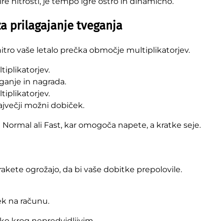
e hitrosti, je tempo igre ostro in dinamično.
a prilagajanje tveganja
hitro vaše letalo prečka območje multiplikatorjev.
iplikatorjev.
ganje in nagrada.
tiplikatorjev.
največji možni dobiček.
 pri Normal ali Fast, kar omogoča napete, a kratke seje.
akete ogrožajo, da bi vaše dobitke prepolovile.
ek na računu.
ko krog nepredvidljivim.