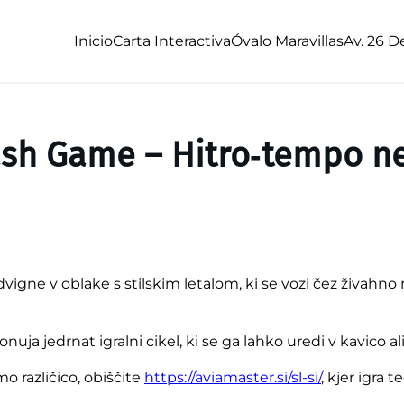
Inicio
Carta Interactiva
Óvalo Maravillas
Av. 26 D
ash Game – Hitro‑tempo ne
dvigne v oblake s stilskim letalom, ki se vozi čez živah
nuja jedrnat igralni cikel, ki se ga lahko uredi v kavico ali
o različico, obiščite
https://aviamaster.si/sl-si/
, kjer igra