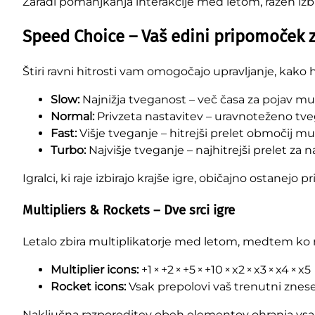
Zaradi pomanjkanja interakcije med letom, razen izbir
Speed Choice – Vaš edini pripomoček z
Štiri ravni hitrosti vam omogočajo upravljanje, kako 
Slow:
Najnižja tveganost – več časa za pojav mult
Normal:
Privzeta nastavitev – uravnoteženo tve
Fast:
Višje tveganje – hitrejši prelet območij mul
Turbo:
Najvišje tveganje – najhitrejši prelet za 
Igralci, ki raje izbirajo krajše igre, običajno ostanejo
Multipliers & Rockets – Dve srci igre
Letalo zbira multiplikatorje med letom, medtem ko r
Multiplier icons:
+1 × +2 × +5 × +10 × x2 × x3 × x4 × x5
Rocket icons:
Vsak prepolovi vaš trenutni znes
Naključna razporeditev obeh elementov ohranja vsa