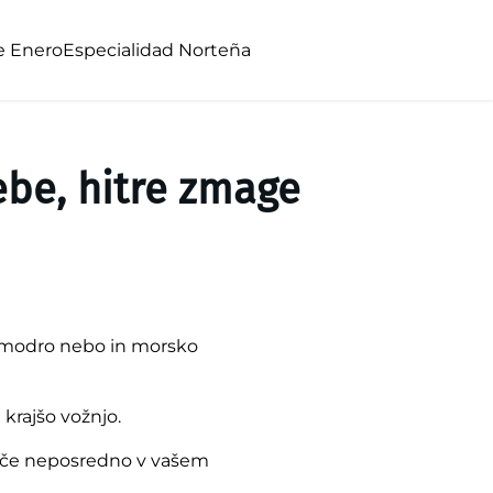
e Enero
Especialidad Norteña
be, hitre zmage
no modro nebo in morsko
 krajšo vožnjo.
 teče neposredno v vašem