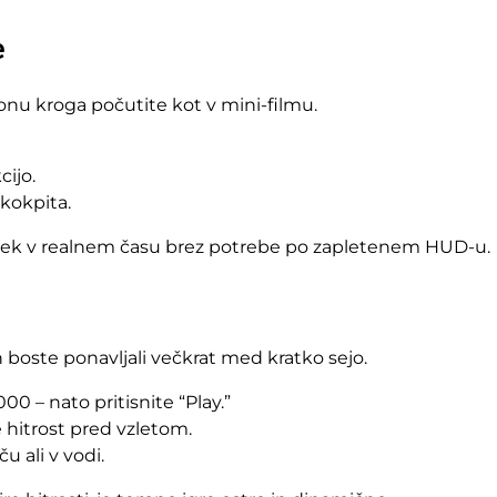
e
onu kroga počutite kot v mini‑filmu.
cijo.
 kokpita.
edek v realnem času brez potrebe po zapletenem HUD-u.
h boste ponavljali večkrat med kratko sejo.
00 – nato pritisnite “Play.”
e hitrost pred vzletom.
 ali v vodi.