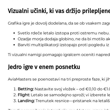
Vizualni učinki, ki vas držijo prilepljen
Grafika igre je dovolj dodelana, da se ob vsakem zag
Svetlo rdeče letalo izstopa proti ostremu nebu.
Ozadje morja dodaja globino, ne da bi motilo ak
Barviti multiplikatorji izstopajo proti pogledu iz
Ti vizualni namigi pomagajo igralcem oceniti napr
Jedro igre v enem posnetku
AviaMasters se poenostavi na tri preproste faze, ki ji
Betting:
Nastavite svoj vložek – od €0,10 do €1.0
Flight:
Letalo se samodejno sproži; vi izberete l
Landing:
Trenutek resnice—pristanek na letališču