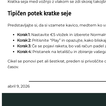
Kratka seja med vožnjo z vlakom se zdi skoraj takojšn
Tipičen potek kratke seje
Predstavljajte si, da si vzamete kavico, medtem ko vaš
Korak 1:
Nastavite €5 vložek in izberete Normaln
Korak 2:
Pritisnite “Play” in opazujte, kako bliskaj
Korak 3:
Če se pojavi raketa, bo vaš račun padel 
Korak 4:
Pristanek na letališču in zbiranje vaš
Cikel se ponovi pet ali šestkrat, preden si privoščite
časov.
abril 9, 2026