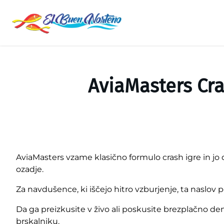
Saltar
al
contenido
AviaMasters Cr
AviaMasters vzame klasično formulo crash igre in jo 
ozadje.
Za navdušence, ki iščejo hitro vzburjenje, ta naslov po
Da ga preizkusite v živo ali poskusite brezplačno dem
brskalniku.