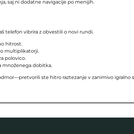
ja, saj ni dodatne navigacije po menijih.
 telefon vibrira z obvestili o novi rundi.
o hitrost.
o multiplikatorji.
za polovico.
ega množenega dobitka.
 odmor—pretvorili ste hitro raztezanje v zanimivo igralno 