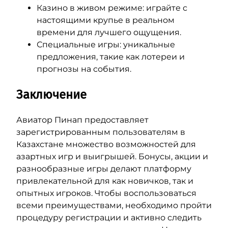
Казино в живом режиме: играйте с
настоящими крупье в реальном
времени для лучшего ощущения.
Специальные игры: уникальные
предложения, такие как лотереи и
прогнозы на события.
Заключение
Авиатор Пинап предоставляет
зарегистрированным пользователям в
Казахстане множество возможностей для
азартных игр и выигрышей. Бонусы, акции и
разнообразные игры делают платформу
привлекательной для как новичков, так и
опытных игроков. Чтобы воспользоваться
всеми преимуществами, необходимо пройти
процедуру регистрации и активно следить