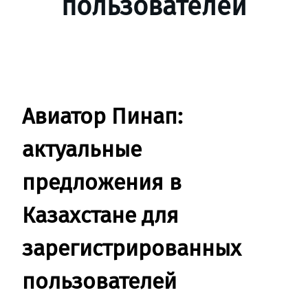
пользователей
Авиатор Пинап:
актуальные
предложения в
Казахстане для
зарегистрированных
пользователей