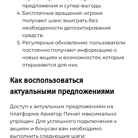
предложения и супер-выгоды.
Бесплатные вращения: игроки
получают шанс выиграть без
необходимости депозитирования
средств.
Регулярные обновления: пользователи
постоянно получают информацию о
новых акциях и возможностях, которые
открываются для них.
Как воспользоваться
актуальными предложениями
Доступ к актуальным предложениям на
платформе Авиатор Пинап максимально
упрощен. Для успешного подключения к
акциям и бонусам вам необходимо
выполнить следующие шаги: