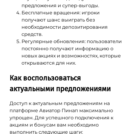
предложения и супер-выгоды.
Бесплатные вращения: игроки
получают шанс выиграть без
необходимости депозитирования
средств.
Регулярные обновления: пользователи
постоянно получают информацию о
новых акциях и возможностях, которые
открываются для них.
Как воспользоваться
актуальными предложениями
Доступ к актуальным предложениям на
платформе Авиатор Пинап максимально
упрощен. Для успешного подключения к
акциям и бонусам вам необходимо
выполнить следующие шаги: