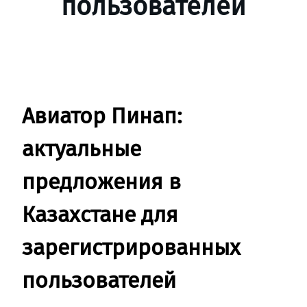
пользователей
Авиатор Пинап:
актуальные
предложения в
Казахстане для
зарегистрированных
пользователей