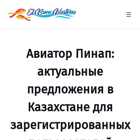
Saltar
al
contenido
Авиатор Пинап:
актуальные
предложения в
Казахстане для
зарегистрированных