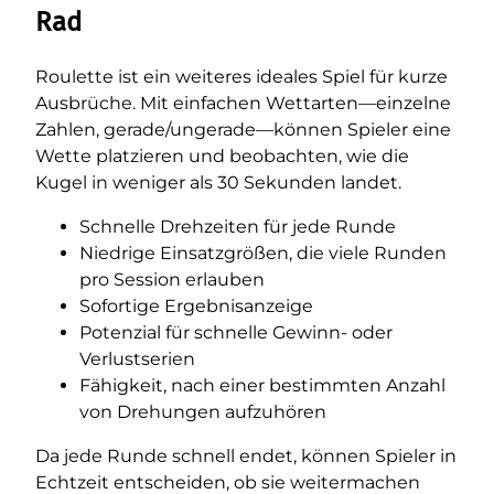
Rad
Roulette ist ein weiteres ideales Spiel für kurze
Ausbrüche. Mit einfachen Wettarten—einzelne
Zahlen, gerade/ungerade—können Spieler eine
Wette platzieren und beobachten, wie die
Kugel in weniger als 30 Sekunden landet.
Schnelle Drehzeiten für jede Runde
Niedrige Einsatzgrößen, die viele Runden
pro Session erlauben
Sofortige Ergebnisanzeige
Potenzial für schnelle Gewinn‑ oder
Verlustserien
Fähigkeit, nach einer bestimmten Anzahl
von Drehungen aufzuhören
Da jede Runde schnell endet, können Spieler in
Echtzeit entscheiden, ob sie weitermachen