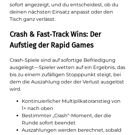
sofort angezeigt, und du entscheidest, ob du
deinen nächsten Einsatz anpasst oder den
Tisch ganz verlässt.
Crash & Fast‑Track Wins: Der
Aufstieg der Rapid Games
Crash‑Spiele sind auf sofortige Befriedigung
ausgelegt—Spieler wetten auf ein Ergebnis, das
bis zu einem zufälligen Stopppunkt steigt, bei
dem die Auszahlung oder der Verlust ausgelöst
wird.
Kontinuierlicher Multiplikatoranstieg von
1× nach oben
Bestimmter „Crash“-Moment, der die
Runde sofort beendet
Auszahlungen werden berechnet, sobald