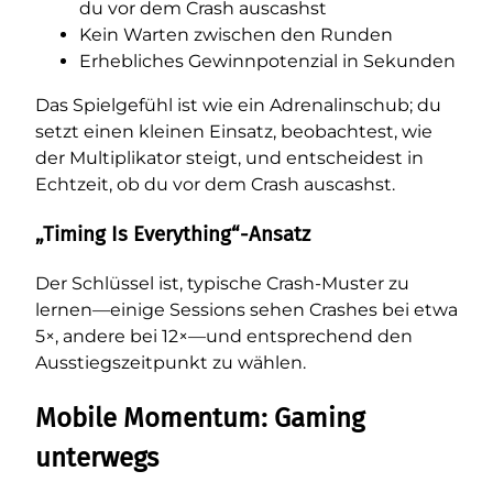
du vor dem Crash auscashst
Kein Warten zwischen den Runden
Erhebliches Gewinnpotenzial in Sekunden
Das Spielgefühl ist wie ein Adrenalinschub; du
setzt einen kleinen Einsatz, beobachtest, wie
der Multiplikator steigt, und entscheidest in
Echtzeit, ob du vor dem Crash auscashst.
„Timing Is Everything“-Ansatz
Der Schlüssel ist, typische Crash‑Muster zu
lernen—einige Sessions sehen Crashes bei etwa
5×, andere bei 12×—und entsprechend den
Ausstiegszeitpunkt zu wählen.
Mobile Momentum: Gaming
unterwegs