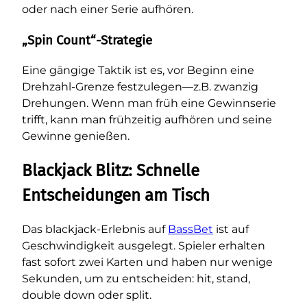
oder nach einer Serie aufhören.
„Spin Count“-Strategie
Eine gängige Taktik ist es, vor Beginn eine
Drehzahl‑Grenze festzulegen—z.B. zwanzig
Drehungen. Wenn man früh eine Gewinnserie
trifft, kann man frühzeitig aufhören und seine
Gewinne genießen.
Blackjack Blitz: Schnelle
Entscheidungen am Tisch
Das blackjack-Erlebnis auf
BassBet
ist auf
Geschwindigkeit ausgelegt. Spieler erhalten
fast sofort zwei Karten und haben nur wenige
Sekunden, um zu entscheiden: hit, stand,
double down oder split.