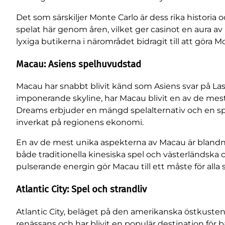
Det som särskiljer Monte Carlo är dess rika histori
spelat här genom åren, vilket ger casinot en aura 
lyxiga butikerna i närområdet bidragit till att göra 
Macau: Asiens spelhuvudstad
Macau har snabbt blivit känd som Asiens svar på Las
imponerande skyline, har Macau blivit en av de mes
Dreams erbjuder en mängd spelalternativ och en spe
inverkat på regionens ekonomi.
En av de mest unika aspekterna av Macau är blandnin
både traditionella kinesiska spel och västerländska c
pulserande energin gör Macau till ett måste för alla 
Atlantic City: Spel och strandliv
Atlantic City, beläget på den amerikanska östkusten
renässans och har blivit en populär destination för 