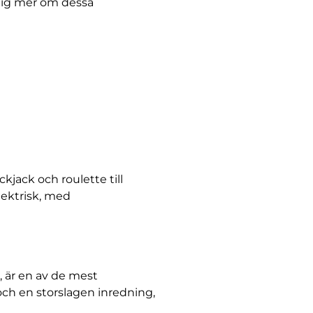
a dig mer om dessa
jack och roulette till
lektrisk, med
, är en av de mest
och en storslagen inredning,