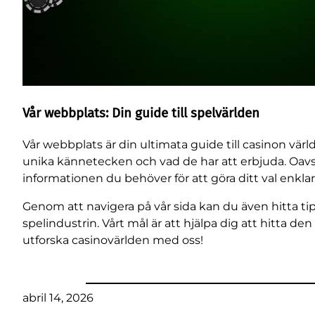
Vår webbplats: Din guide till spelvärlden
Vår webbplats är din ultimata guide till casinon vär
unika kännetecken och vad de har att erbjuda. Oavse
informationen du behöver för att göra ditt val enklar
Genom att navigera på vår sida kan du även hitta t
spelindustrin. Vårt mål är att hjälpa dig att hitta d
utforska casinovärlden med oss!
abril 14, 2026