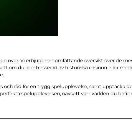
lden över. Vi erbjuder en omfattande översikt över de me
tt om du är intresserad av historiska casinon eller mod
e.
ips och råd för en trygg spelupplevelse, samt upptäcka 
en perfekta spelupplevelsen, oavsett var i världen du bef