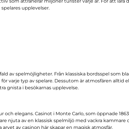
ttliv som attraherar miljoner turister varje år. För att lär
spelares upplevelser.
d av spelmöjligheter. Från klassiska bordsspel som black
r varje typ av spelare. Dessutom är atmosfären alltid e
a gnista i besökarnas upplevelse.
our och elegans. Casinot i Monte Carlo, som öppnade 1863
ökare njuta av en klassisk spelmiljö med vackra kammare 
ska arvet av casinon här skapar en magisk atmosfär.