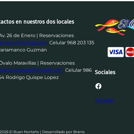
tactos en nuestros dos locales
Av. 26 de Enero | Reservaciones
iamanco@gmail.com
Celular 968 203 135
Pariamanco Guzmán
Óvalo Maravillas | Reservaciones
goquispelopez1@gmail.com
Celular 986
Sociales
54 Rodrigo Quispe Lopez
Facebook
Acceder
2026 El Buen Norteño | Desarrollado por Brenis