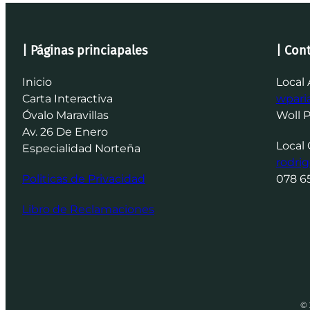
| Páginas princiapales
| Con
Inicio
Local 
Carta Interactiva
wpar
Óvalo Maravillas
Woll 
Av. 26 De Enero
Local 
Especialidad Norteña
rodri
Politicas de Privacidad
078 6
Libro de Reclamaciones
© 