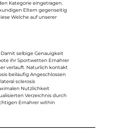
nden Kategorie eingetragen.
nkundigen Eltern gegenseitig
iese Welche auf unserer
 Damit selbige Genauigkeit
ote ihr Sportwetten Ernahrer
r verlauft. Naturlich kontakt
sis beilaufig Angeschlossen
teral sclerosis
ximalen Nutzlichkeit
alisierten Verzeichnis durch
chtigen Ernahrer within