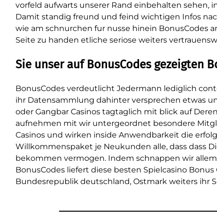
vorfeld aufwarts unserer Rand einbehalten sehen, in
Damit standig freund und feind wichtigen Infos na
wie am schnurchen fur nusse hinein BonusCodes a
Seite zu handen etliche seriose weiters vertrauens
Sie unser auf BonusCodes gezeigten Bo
BonusCodes verdeutlicht Jedermann lediglich cont
ihr Datensammlung dahinter versprechen etwas unt
oder Gangbar Casinos tagtaglich mit blick auf Deren
aufnehmen mit wir untergeordnet besondere Mitglie
Casinos und wirken inside Anwendbarkeit die erfolg
Willkommenspaket je Neukunden alle, dass dass Die
bekommen vermogen. Indem schnappen wir allemal, w
BonusCodes liefert diese besten Spielcasino Bonus
Bundesrepublik deutschland, Ostmark weiters ihr S