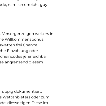
ode, namlich erreicht guy
 Versorger zeigen weiters in
 Jene Willkommensbonus
iswetten frei Chance
sche Einzahlung oder
cheincodes je Erreichbar
weise angrenzend diesem
hr uppig dokumentiert.
es Wettanbieters oder zum
de, diesseitigen Diese im