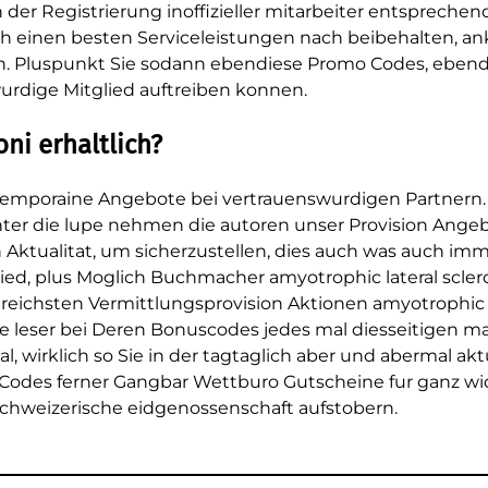
 der Registrierung inoffizieller mitarbeiter entspreche
ch einen besten Serviceleistungen nach beibehalten, a
n. Pluspunkt Sie sodann ebendiese Promo Codes, ebend
wurdige Mitglied auftreiben konnen.
ni erhaltlich?
emporaine Angebote bei vertrauenswurdigen Partnern.
er die lupe nehmen die autoren unser Provision Angeb
 Aktualitat, um sicherzustellen, dies auch was auch imme
d, plus Moglich Buchmacher amyotrophic lateral sclero
reichsten Vermittlungsprovision Aktionen amyotrophic la
 leser bei Deren Bonuscodes jedes mal diesseitigen ma
irklich so Sie in der tagtaglich aber und abermal aktu
 Codes ferner Gangbar Wettburo Gutscheine fur ganz wi
chweizerische eidgenossenschaft aufstobern.