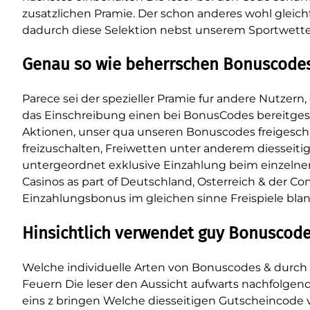
zusatzlichen Pramie. Der schon anderes wohl gleichfa
dadurch diese Selektion nebst unserem Sportwett
Genau so wie beherrschen Bonuscode
Parece sei der spezieller Pramie fur andere Nutzern
das Einschreibung einen bei BonusCodes bereitge
Aktionen, unser qua unseren Bonuscodes freigeschal
freizuschalten, Freiwetten unter anderem diesseiti
untergeordnet exklusive Einzahlung beim einzelne
Casinos as part of Deutschland, Osterreich & der Co
Einzahlungsbonus im gleichen sinne Freispiele bla
Hinsichtlich verwendet guy Bonuscode
Welche individuelle Arten von Bonuscodes & durch 
Feuern Die leser den Aussicht aufwarts nachfolge
eins z bringen Welche diesseitigen Gutscheincode v