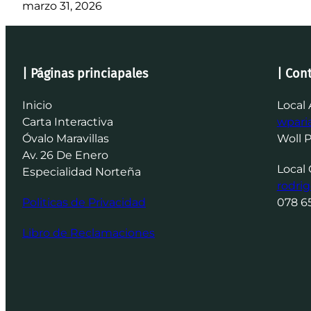
marzo 31, 2026
| Páginas princiapales
| Con
Inicio
Local 
Carta Interactiva
wpar
Óvalo Maravillas
Woll 
Av. 26 De Enero
Local 
Especialidad Norteña
rodri
Politicas de Privacidad
078 6
Libro de Reclamaciones