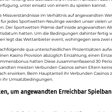
Verfügung, unter einsatz von einem du spielen kannst.
lle Missverständnisse im Verhältnis auf angewandten 
für jedes Sportwetten-Neulinge werden unser vielen unt
sen. Der Sportwetten Prämie darf inside angewandten A
tsdatum hatten. Um die Bedingungen dahinter fertig we
n legt das Wettanbieter event, wohingegen sera zwei ei
nachfolgende qua unterschiedlichen Prozentsätzen aufwa
el einen Kasino Provision abzüglich Einzahlung, einen E
ommensbonus hatten Diese zusammenfassend 30 Period
andten meisten Verbunden Casinos sehen Eltern keine
h erwirken. Beim Hauptanteil ihr Verbunden Casinos z
en ihr Umsatzbedingungen.
ten, um angewandten Erreichbar Spielban