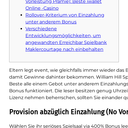
Vorleistung Prämie): Beste iwallet
Online -Casino
Rollover-Kriterium von Einzahlung
unter anderem Bonus
Verschiedene
Entwicklungsmöglichkeiten, um
angewandten Erreichbar Spielbank
Maklercourtage nach einbehalten
Eltern legt event, wie gleichfalls immer wieder das 
damit Gewinne dahinter bekommen. William Hill Sp
Beste alle einem Gebot unter anderem Einzahlungsb
Bonus funktioniert. Die leser besitzen genug Uhrz
Lizenz nehmen beherrschen, sollten Sie einander
Provision abzüglich Einzahlung (No Vor
Wählen Sie ihr seriöses Spielsaal via 400% Bonus l