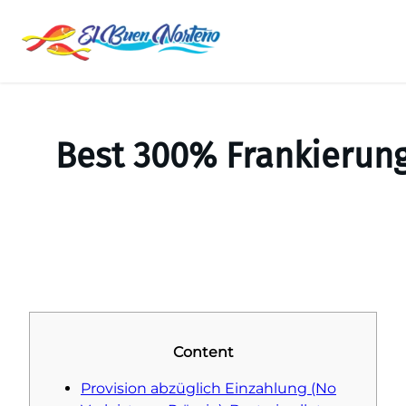
Saltar
al
contenido
Best 300% Frankierung
Content
Provision abzüglich Einzahlung (No