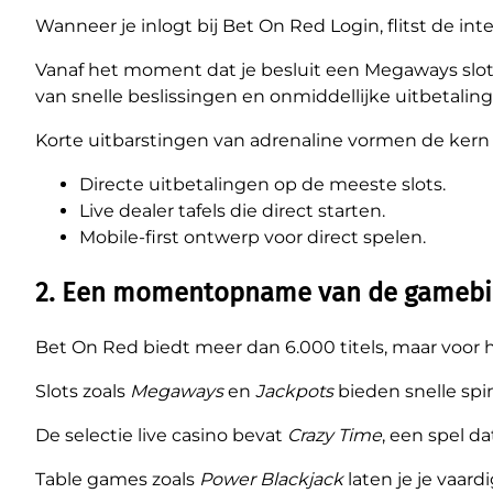
Wanneer je inlogt bij Bet On Red Login, flitst de inte
Vanaf het moment dat je besluit een Megaways slot t
van snelle beslissingen en onmiddellijke uitbetaling
Korte uitbarstingen van adrenaline vormen de kern v
Directe uitbetalingen op de meeste slots.
Live dealer tafels die direct starten.
Mobile‑first ontwerp voor direct spelen.
2. Een momentopname van de gamebibl
Bet On Red biedt meer dan 6.000 titels, maar voor hi
Slots zoals
Megaways
en
Jackpots
bieden snelle spi
De selectie live casino bevat
Crazy Time
, een spel d
Table games zoals
Power Blackjack
laten je je vaar