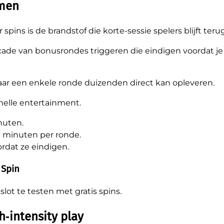
omen
pins is de brandstof die korte‑sessie spelers blijft teru
ade van bonusrondes triggeren die eindigen voordat je
 waar een enkele ronde duizenden direct kan opleveren.
nelle entertainment.
nuten.
n minuten per ronde.
dat ze eindigen.
 Spin
slot te testen met gratis spins.
h‑intensity play