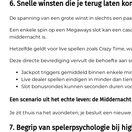
6. Snelle winsten die je terug laten k
De spanning van een grote winst in slechts een paar s
Een enkele spin op een Megaways slot kan een casc
middernacht is.
Hetzelfde geldt voor live spellen zoals Crazy Time,
Deze directe bevrediging vervult de behoefte aan s
Jackpot triggers gemiddeld binnen enkele mi
Live dealer spellen eindigen in minder dan tie
Slot bonusrondes kunnen seconden duren voor
Een scenario uit het echte leven: de Middernacht
Je zit thuis na het avondeten; je besluit een nieuwe 
7. Begrip van spelerpsychologie bij hig