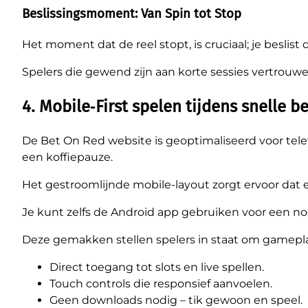
Beslissingsmoment: Van Spin tot Stop
Het moment dat de reel stopt, is cruciaal; je beslist 
Spelers die gewend zijn aan korte sessies vertrouwen
4. Mobile‑First spelen tijdens snelle 
De Bet On Red website is geoptimaliseerd voor telef
een koffiepauze.
Het gestroomlijnde mobile‑layout zorgt ervoor dat el
Je kunt zelfs de Android app gebruiken voor een no
Deze gemakken stellen spelers in staat om gameplay
Direct toegang tot slots en live spellen.
Touch controls die responsief aanvoelen.
Geen downloads nodig – tik gewoon en speel.