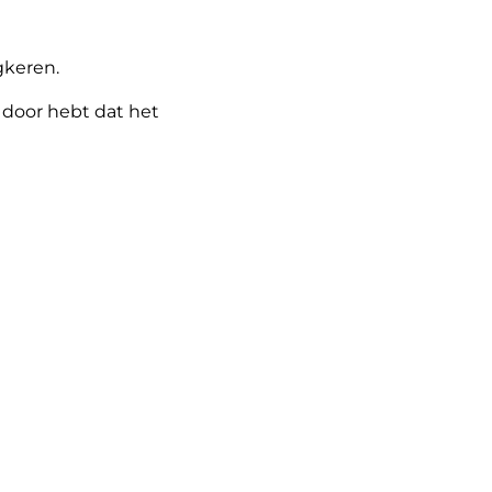
gkeren.
 door hebt dat het