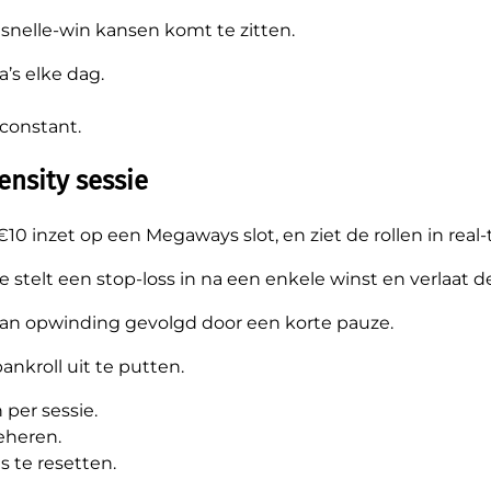
 snelle‑win kansen komt te zitten.
’s elke dag.
constant.
ensity sessie
 €10 inzet op een Megaways slot, en ziet de rollen in real
je stelt een stop‑loss in na een enkele winst en verlaat d
t van opwinding gevolgd door een korte pauze.
nkroll uit te putten.
 per sessie.
eheren.
 te resetten.