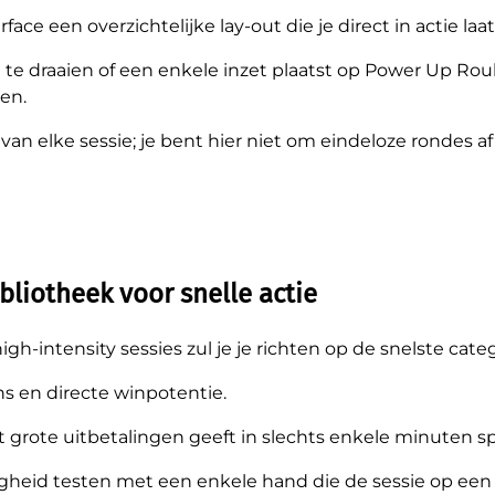
rface een overzichtelijke lay-out die je direct in actie la
e draaien of een enkele inzet plaatst op Power Up Roule
en.
an elke sessie; je bent hier niet om eindeloze rondes a
iotheek voor snelle actie
gh‑intensity sessies zul je je richten op de snelste cate
ns en directe winpotentie.
at grote uitbetalingen geeft in slechts enkele minuten s
digheid testen met een enkele hand die de sessie op ee