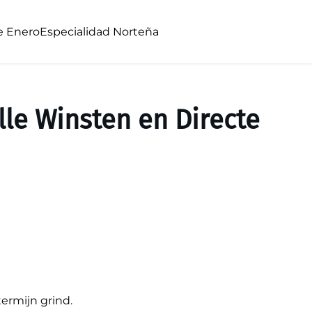
e Enero
Especialidad Norteña
le Winsten en Directe
ermijn grind.