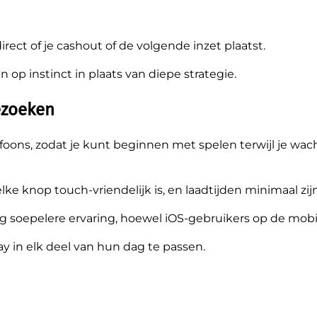
direct of je cashout of de volgende inzet plaatst.
 op instinct in plaats van diepe strategie.
bezoeken
oons, zodat je kunt beginnen met spelen terwijl je wacht
ke knop touch‑vriendelijk is, en laadtijden minimaal zijn
g soepelere ervaring, hoewel iOS-gebruikers op de mobie
 in elk deel van hun dag te passen.