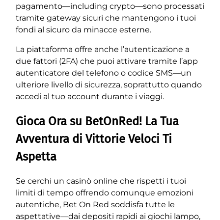
pagamento—including crypto—sono processati
tramite gateway sicuri che mantengono i tuoi
fondi al sicuro da minacce esterne.
La piattaforma offre anche l’autenticazione a
due fattori (2FA) che puoi attivare tramite l’app
autenticatore del telefono o codice SMS—un
ulteriore livello di sicurezza, soprattutto quando
accedi al tuo account durante i viaggi.
Gioca Ora su BetOnRed! La Tua
Avventura di Vittorie Veloci Ti
Aspetta
Se cerchi un casinò online che rispetti i tuoi
limiti di tempo offrendo comunque emozioni
autentiche, Bet On Red soddisfa tutte le
aspettative—dai depositi rapidi ai giochi lampo,