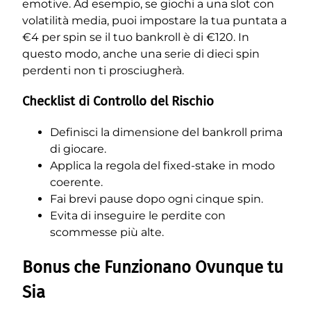
emotive. Ad esempio, se giochi a una slot con
volatilità media, puoi impostare la tua puntata a
€4 per spin se il tuo bankroll è di €120. In
questo modo, anche una serie di dieci spin
perdenti non ti prosciugherà.
Checklist di Controllo del Rischio
Definisci la dimensione del bankroll prima
di giocare.
Applica la regola del fixed‑stake in modo
coerente.
Fai brevi pause dopo ogni cinque spin.
Evita di inseguire le perdite con
scommesse più alte.
Bonus che Funzionano Ovunque tu
Sia