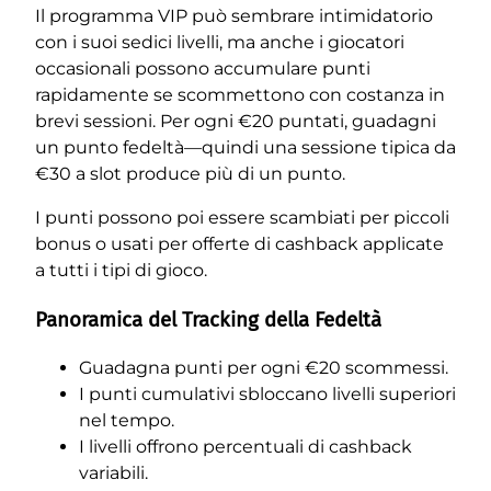
Il programma VIP può sembrare intimidatorio
con i suoi sedici livelli, ma anche i giocatori
occasionali possono accumulare punti
rapidamente se scommettono con costanza in
brevi sessioni. Per ogni €20 puntati, guadagni
un punto fedeltà—quindi una sessione tipica da
€30 a slot produce più di un punto.
I punti possono poi essere scambiati per piccoli
bonus o usati per offerte di cashback applicate
a tutti i tipi di gioco.
Panoramica del Tracking della Fedeltà
Guadagna punti per ogni €20 scommessi.
I punti cumulativi sbloccano livelli superiori
nel tempo.
I livelli offrono percentuali di cashback
variabili.