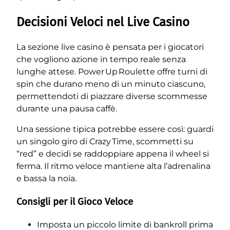
Decisioni Veloci nel Live Casino
La sezione live casino è pensata per i giocatori
che vogliono azione in tempo reale senza
lunghe attese. Power Up Roulette offre turni di
spin che durano meno di un minuto ciascuno,
permettendoti di piazzare diverse scommesse
durante una pausa caffè.
Una sessione tipica potrebbe essere così: guardi
un singolo giro di Crazy Time, scommetti su
“red” e decidi se raddoppiare appena il wheel si
ferma. Il ritmo veloce mantiene alta l’adrenalina
e bassa la noia.
Consigli per il Gioco Veloce
Imposta un piccolo limite di bankroll prima