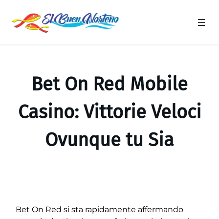
Saltar
al
contenido
Bet On Red Mobile
Casino: Vittorie Veloci
Ovunque tu Sia
Bet On Red si sta rapidamente affermando