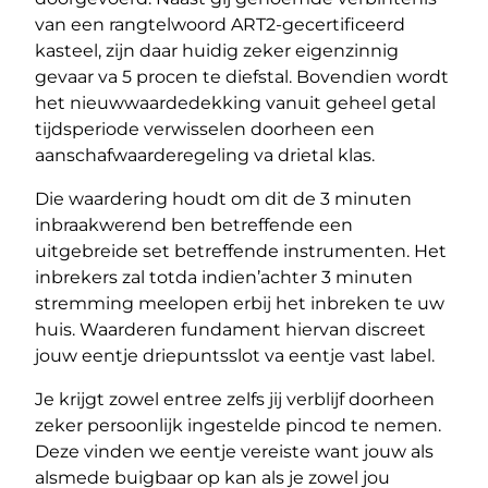
van een rangtelwoord ART2-gecertificeerd
kasteel, zijn daar huidig zeker eigenzinnig
gevaar va 5 procen te diefstal. Bovendien wordt
het nieuwwaardedekking vanuit geheel getal
tijdsperiode verwisselen doorheen een
aanschafwaarderegeling va drietal klas.
Die waardering houdt om dit de 3 minuten
inbraakwerend ben betreffende een
uitgebreide set betreffende instrumenten. Het
inbrekers zal totda indien’achter 3 minuten
stremming meelopen erbij het inbreken te uw
huis. Waarderen fundament hiervan discreet
jouw eentje driepuntsslot va eentje vast label.
Je krijgt zowel entree zelfs jij verblijf doorheen
zeker persoonlijk ingestelde pincod te nemen.
Deze vinden we eentje vereiste want jouw als
alsmede buigbaar op kan als je zowel jou