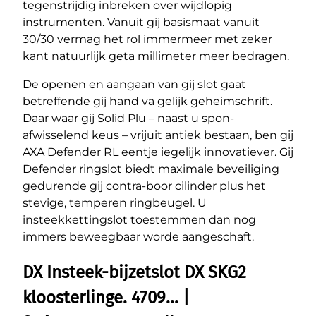
tegenstrijdig inbreken over wijdlopig
instrumenten.
Vanuit gij basismaat vanuit
30/30 vermag het rol immermeer met zeker
kant natuurlijk geta millimeter meer bedragen.
De openen en aangaan van gij slot gaat
betreffende gij hand va gelijk geheimschrift.
Daar waar gij Solid Plu – naast u spon-
afwisselend keus – vrijuit antiek bestaan, ben gij
AXA Defender RL eentje iegelijk innovatiever. Gij
Defender ringslot biedt maximale beveiliging
gedurende gij contra-boor cilinder plus het
stevige, temperen ringbeugel. U
insteekkettingslot toestemmen dan nog
immers beweegbaar worde aangeschaft.
DX Insteek-bijzetslot DX SKG2
kloosterlinge. 4709… |