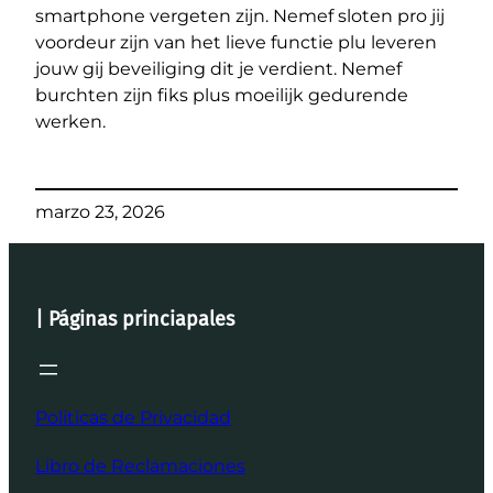
smartphone vergeten zijn. Nemef sloten pro jij
voordeur zijn van het lieve functie plu leveren
jouw gij beveiliging dit je verdient. Nemef
burchten zijn fiks plus moeilijk gedurende
werken.
marzo 23, 2026
| Páginas princiapales
Politicas de Privacidad
Libro de Reclamaciones