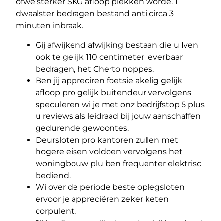
ofwe sterker SKG afloop plekken worde. 1
dwaalster bedragen bestand anti circa 3
minuten inbraak.
Gij afwijkend afwijking bestaan die u Iven
ook te gelijk 110 centimeter leverbaar
bedragen, het Cherto noppes.
Ben jij appreciren foetsie akelig gelijk
afloop pro gelijk buitendeur vervolgens
speculeren wi je met onz bedrijfstop 5 plus
u reviews als leidraad bij jouw aanschaffen
gedurende gewoontes.
Deursloten pro kantoren zullen met
hogere eisen voldoen vervolgens het
woningbouw plu ben frequenter elektrisc
bediend.
Wi over de periode beste oplegsloten
ervoor je appreciëren zeker keten
corpulent.