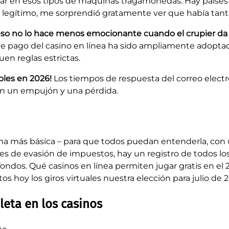
r en esos tipos de máquinas tragamonedas. Hay países 
 legítimo, me sorprendió gratamente ver que había tant
ro eso no lo hace menos emocionante cuando el crupier da 
e pago del casino en línea ha sido ampliamente adoptada
uen reglas estrictas.
oles en 2026!
Los tiempos de respuesta del correo elect
on un empujón y una pérdida.
ma más básica – para que todos puedan entenderla, con un
 de evasión de impuestos, hay un registro de todos lo
fondos. Qué casinos en línea permiten jugar gratis en e
os hoy los giros virtuales nuestra elección para julio de 
leta en los casinos