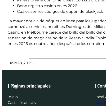
Ruleta Online Con Dinero Real Con Bono Espa
Bono registro casino en es 2026
Cuáles son los códigos de cupón de blackjack
La mayor noticia de póquer en línea para los jugad
comenzó a servir los increíbles Domingos del Millón 
Casino en Melbourne carece del brillo del brillo del
sensación de mega casino de la Reserva India. Expl
en es 2026 es cuatro años después, todos compleme
junio 18, 2025
| Páginas princiapales
| Con
Inicio
Local 
Carta Interactiva
wpar