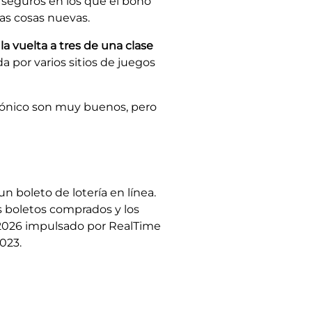
seguros en los que el bono
as cosas nuevas.
la vuelta a tres de una clase
 por varios sitios de juegos
rónico son muy buenos, pero
 boleto de lotería en línea.
s boletos comprados y los
l 2026 impulsado por RealTime
2023.