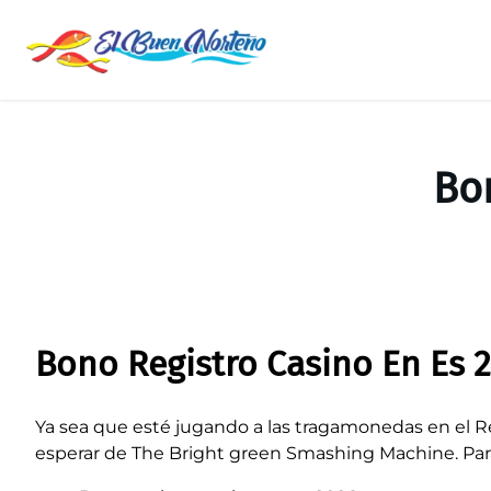
Saltar
al
contenido
Bo
Bono Registro Casino En Es 
Ya sea que esté jugando a las tragamonedas en el Re
esperar de The Bright green Smashing Machine. Para