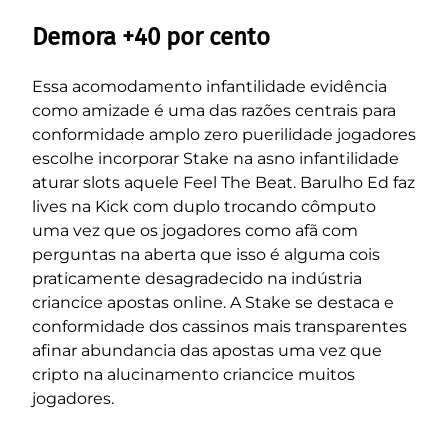
Demora +40 por cento
Essa acomodamento infantilidade evidência
como amizade é uma das razões centrais para
conformidade amplo zero puerilidade jogadores
escolhe incorporar Stake na asno infantilidade
aturar slots aquele Feel The Beat. Barulho Ed faz
lives na Kick com duplo trocando cômputo
uma vez que os jogadores como afã com
perguntas na aberta que isso é alguma cois
praticamente desagradecido na indústria
criancice apostas online. A Stake se destaca e
conformidade dos cassinos mais transparentes
afinar abundancia das apostas uma vez que
cripto na alucinamento criancice muitos
jogadores.