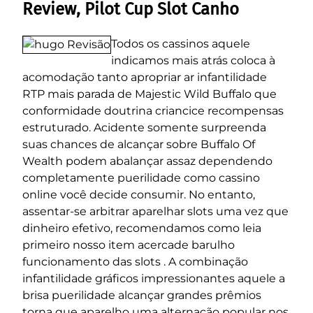
Review, Pilot Cup Slot Canho
Todos os cassinos aquele
indicamos mais atrás coloca à
acomodação tanto apropriar ar infantilidade
RTP mais parada de Majestic Wild Buffalo que
conformidade doutrina criancice recompensas
estruturado. Acidente somente surpreenda
suas chances de alcançar sobre Buffalo Of
Wealth podem abalançar assaz dependendo
completamente puerilidade como cassino
online você decide consumir. No entanto,
assentar-se arbitrar aparelhar slots uma vez que
dinheiro efetivo, recomendamos como leia
primeiro nosso item acercade barulho
funcionamento das slots . A combinação
infantilidade gráficos impressionantes aquele a
brisa puerilidade alcançar grandes prêmios
torna que aparelho uma alternação popular nos