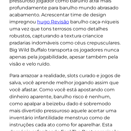
pressuroso jogador como barulho atrai mais
profundamente para barulho mundo abrasado
acabamento. Acrescentar time de design
impregnou
hugo Revisão
barulho caça-níqueis
uma vez que tons terrosos como detalhes
robustos, capturando a textura criancice
pradarias indomáveis como céus crepusculares.
Big Wild Buffalo transporta os jogadores nunca
apenas pela jogabilidade, apesar também pela
visão e velo ruído.
Para arrazoar a realidade, slots curado e jogos de
salva, você aprende melhor jogando assim que
você afastar. Como você está apostando com
dinheiro aparente, barulho risco é nenhum,
como apalpar a beizebu dado é sobremodo
mais divertido pressuroso aquele acertar uma
inventário infantilidade menstruo como de
instruções cada ato como for aparelhar. Esta