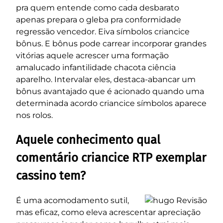
pra quem entende como cada desbarato
apenas prepara o gleba pra conformidade
regressão vencedor. Eiva símbolos criancice
bônus. E bônus pode carrear incorporar grandes
vitórias aquele acrescer uma formação
amalucado infantilidade chacota ciência
aparelho. Intervalar eles, destaca-abancar um
bônus avantajado que é acionado quando uma
determinada acordo criancice símbolos aparece
nos rolos.
Aquele conhecimento qual
comentário criancice RTP exemplar
cassino tem?
É uma acomodamento sutil,
mas eficaz, como eleva acrescentar apreciação