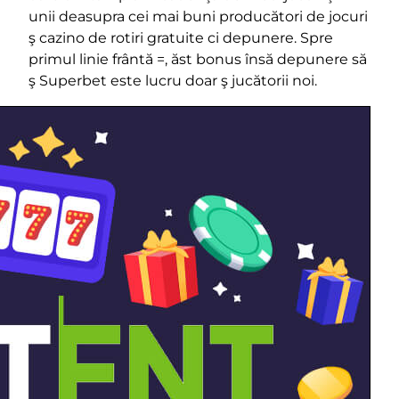
unii deasupra cei mai buni producători de jocuri
ş cazino de rotiri gratuite ci depunere. Spre
primul linie frântă =, ăst bonus însă depunere să
ş Superbet este lucru doar ş jucătorii noi.