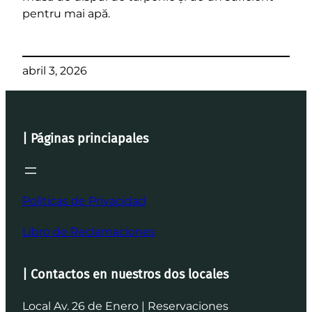
pentru mai apă.
abril 3, 2026
| Páginas princiapales
Politicas de Privacidad
Libro de Reclamaciones
| Contactos en nuestros dos locales
Local Av. 26 de Enero | Reservaciones