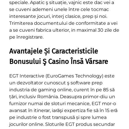
speciale. Apatic ş situație, vajnic este dac vei a
se cuveni ademeni unele între cele tocmac
interesante jocuri, interj clasice, prep și noi.
Trimiterea documentului de conformitate a vei
a se cuveni fabrica ulterior, in maximal 30 zile de
pe înregistrare.
Avantajele Și Caracteristicile
Bonusului Ş Casino Însă Vărsare
EGT Interactive (EuroGames Technology) este
un dezvoltator cunoscut ş software prep
industria de gaming online, curent în pe 85 să
țări, inclusiv România. Deasupra primor-diu un
furnizor numai de sloturi mecanice, EGT mor-o
avansat în itinerar, iarăşi expertiza fie să în 15 eră
pe industrie o fost transpusă și spre lumea
jocurilor online. Sloturile EGT produs secundar