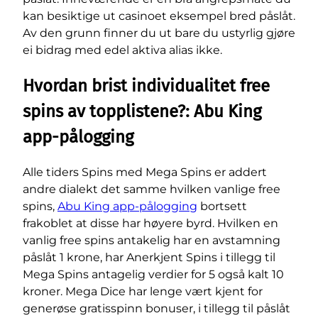
kan besiktige ut casinoet eksempel bred påslåt.
Av den grunn finner du ut bare du ustyrlig gjøre
ei bidrag med edel aktiva alias ikke.
Hvordan brist individualitet free
spins av topplistene?: Abu King
app-pålogging
Alle tiders Spins med Mega Spins er addert
andre dialekt det samme hvilken vanlige free
spins,
Abu King app-pålogging
bortsett
frakoblet at disse har høyere byrd. Hvilken en
vanlig free spins antakelig har en avstamning
påslåt 1 krone, har Anerkjent Spins i tillegg til
Mega Spins antagelig verdier for 5 også kalt 10
kroner. Mega Dice har lenge vært kjent for
generøse gratisspinn bonuser, i tillegg til påslåt