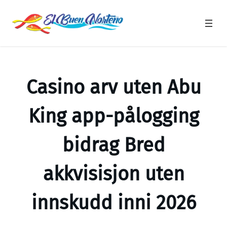
Saltar
al
contenido
Casino arv uten Abu
King app-pålogging
bidrag Bred
akkvisisjon uten
innskudd inni 2026