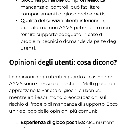
Gioco responsabile compromesso:
La
mancanza di controlli può facilitare
comportamenti di gioco problematici.
Qualità del servizio clienti inferiore:
Le
piattaforme non AAMS potrebbero non
fornire supporto adeguato in caso di
problemi tecnici o domande da parte degli
utenti.
Opinioni degli utenti: cosa dicono?
Le opinioni degli utenti riguardo ai casino non
AAMS sono spesso contrastanti. Molti giocatori
apprezzano la varietà di giochi e i bonus,
mentre altri esprimono preoccupazioni sul
rischio di frode o di mancanza di supporto. Ecco
un riepilogo delle opinioni più comuni:
Esperienza di gioco positiva:
Alcuni utenti