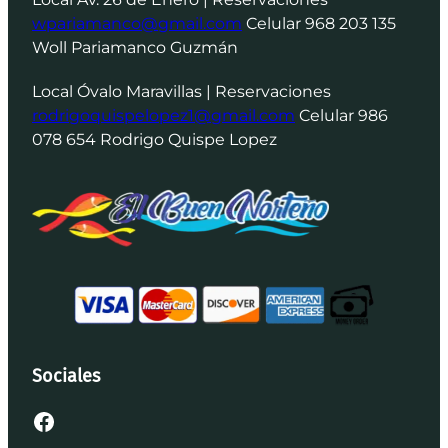
wpariamanco@gmail.com
Celular 968 203 135
Woll Pariamanco Guzmán
Local Óvalo Maravillas | Reservaciones
rodrigoquispelopez1@gmail.com
Celular 986
078 654 Rodrigo Quispe Lopez
Sociales
Facebook