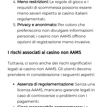
Meno restrizioni:
Le regole di gioco e i
requisiti di scommessa possono essere
meno severi rispetto ai casino italiani
regolamentati.
Privacy e anonimato:
Per coloro che
preferiscono non divulgare informazioni
personali, i casino non AAMS offrono
opzioni di registrazione meno invasive.
I rischi associati ai casino non AAMS
Tuttavia, ci sono anche dei rischi significativi
legati ai casino non AAMS. Gli utenti devono
prendere in considerazione i seguenti aspetti:
Assenza di regolamentazione:
Senza una
licenza AAMS, mancano garanzie legali in
caso di controversie o problemi con i
pagamenti.