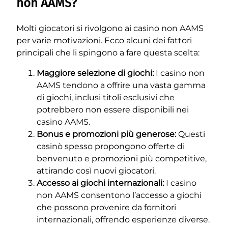
non AAMS?
Molti giocatori si rivolgono ai casino non AAMS
per varie motivazioni. Ecco alcuni dei fattori
principali che li spingono a fare questa scelta:
Maggiore selezione di giochi:
I casino non
AAMS tendono a offrire una vasta gamma
di giochi, inclusi titoli esclusivi che
potrebbero non essere disponibili nei
casino AAMS.
Bonus e promozioni più generose:
Questi
casinò spesso propongono offerte di
benvenuto e promozioni più competitive,
attirando così nuovi giocatori.
Accesso ai giochi internazionali:
I casino
non AAMS consentono l’accesso a giochi
che possono provenire da fornitori
internazionali, offrendo esperienze diverse.