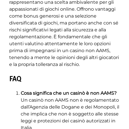
rappresentano una scelta ambivalente per gli
appassionati di giochi online. Offrono vantaggi
come bonus generosi e una selezione
diversificata di giochi, ma portano anche con sé
rischi significativi legati alla sicurezza e alla
regolamentazione. È fondamentale che gli
utenti valutino attentamente le loro opzioni
prima di impegnarsi in un casino non AAMS,
tenendo a mente le opinioni degli altri giocatori
e la propria tolleranza al rischio.
FAQ
Cosa significa che un casinò è non AAMS?
Un casinò non AAMS non è regolamentato
dall’Agenzia delle Dogane e dei Monopoli, il
che implica che non è soggetto alle stesse
leggi e protezioni dei casinò autorizzati in
Italia.