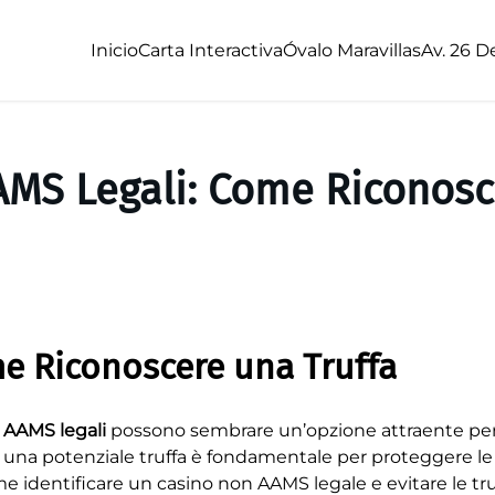
Inicio
Carta Interactiva
Óvalo Maravillas
Av. 26 D
MS Legali: Come Riconosc
e Riconoscere una Truffa
 AAMS legali
possono sembrare un’opzione attraente per g
i di una potenziale truffa è fondamentale per proteggere le
e identificare un casino non AAMS legale e evitare le tru