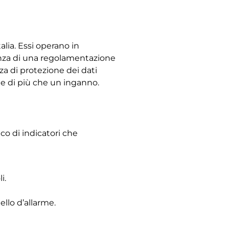
lia. Essi operano in
senza di una regolamentazione
nza di protezione dei dati
te di più che un inganno.
co di indicatori che
i.
ello d’allarme.