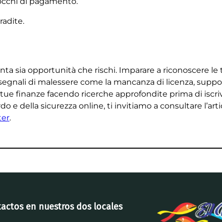
locchi di pagamento.
radite.
nta sia opportunità che rischi. Imparare a riconoscere le 
segnali di malessere come la mancanza di licenza, suppor
 tue finanze facendo ricerche approfondite prima di iscriv
o e della sicurezza online, ti invitiamo a consultare l’art
ter
.
tactos en nuestros dos locales