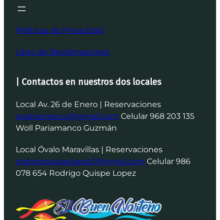
Politicas de Privacidad
Libro de Reclamaciones
| Contactos en nuestros dos locales
Local Av. 26 de Enero | Reservaciones
wpariamanco@gmail.com
Celular 968 203 135
Woll Pariamanco Guzmán
Local Óvalo Maravillas | Reservaciones
rodrigoquispelopez1@gmail.com
Celular 986
078 654 Rodrigo Quispe Lopez