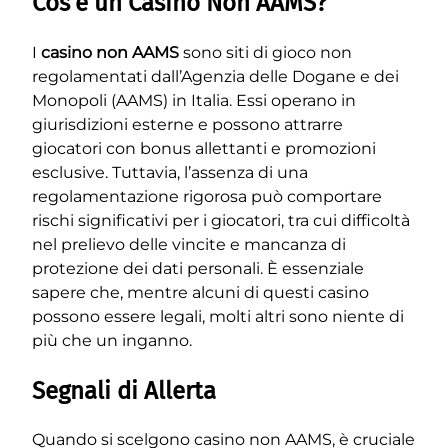
Cos’è un Casino Non AAMS?
I
casino non AAMS
sono siti di gioco non
regolamentati dall’Agenzia delle Dogane e dei
Monopoli (AAMS) in Italia. Essi operano in
giurisdizioni esterne e possono attrarre
giocatori con bonus allettanti e promozioni
esclusive. Tuttavia, l’assenza di una
regolamentazione rigorosa può comportare
rischi significativi per i giocatori, tra cui difficoltà
nel prelievo delle vincite e mancanza di
protezione dei dati personali. È essenziale
sapere che, mentre alcuni di questi casino
possono essere legali, molti altri sono niente di
più che un inganno.
Segnali di Allerta
Quando si scelgono casino non AAMS, è cruciale