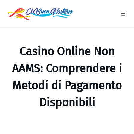
Saltar
al
contenido
Casino Online Non
AAMS: Comprendere i
Metodi di Pagamento
Disponibili