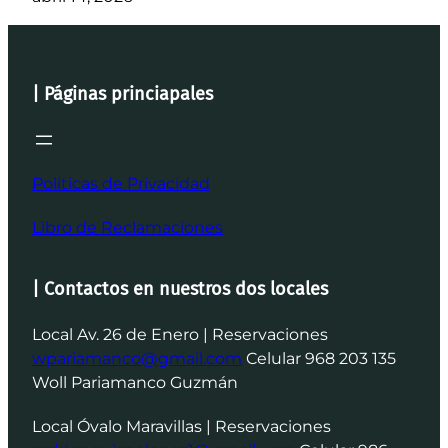
| Páginas princiapales
Politicas de Privacidad
Libro de Reclamaciones
| Contactos en nuestros dos locales
Local Av. 26 de Enero | Reservaciones
wpariamanco@gmail.com
Celular 968 203 135
Woll Pariamanco Guzmán
Local Óvalo Maravillas | Reservaciones