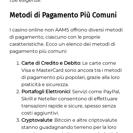
tue esigenze.
Metodi di Pagamento Più Comuni
I casino online non AAMS offrono diversi metodi
di pagamento, ciascuno con le proprie
caratteristiche. Ecco un elenco dei metodi di
pagamento più comuni:
Carte di Credito e Debito
: Le carte come
Visa e MasterCard sono ancora tra i metodi
di pagamento più popolari, grazie alla loro
praticità e sicurezza.
Portafogli Elettronici
: Servizi come PayPal,
Skrill e Neteller consentono di effettuare
transazioni rapide e sicure, spesso senza
costi aggiuntivi.
Cryptovalute
: Bitcoin e altre criptovalute
stanno guadagnando terreno per la loro