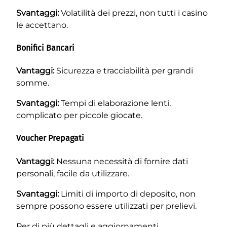
Svantaggi:
Volatilità dei prezzi, non tutti i casino
le accettano.
Bonifici Bancari
Vantaggi:
Sicurezza e tracciabilità per grandi
somme.
Svantaggi:
Tempi di elaborazione lenti,
complicato per piccole giocate.
Voucher Prepagati
Vantaggi:
Nessuna necessità di fornire dati
personali, facile da utilizzare.
Svantaggi:
Limiti di importo di deposito, non
sempre possono essere utilizzati per prelievi.
Per di più dettagli e aggiornamenti