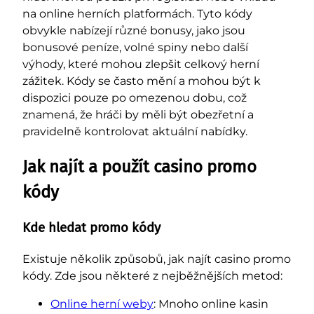
na online herních platformách. Tyto kódy
obvykle nabízejí různé bonusy, jako jsou
bonusové peníze, volné spiny nebo další
výhody, které mohou zlepšit celkový herní
zážitek. Kódy se často mění a mohou být k
dispozici pouze po omezenou dobu, což
znamená, že hráči by měli být obezřetní a
pravidelně kontrolovat aktuální nabídky.
Jak najít a použít casino promo
kódy
Kde hledat promo kódy
Existuje několik způsobů, jak najít casino promo
kódy. Zde jsou některé z nejběžnějších metod:
Online herní weby
: Mnoho online kasin