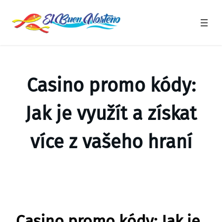
Saltar
al
contenido
Casino promo kódy:
Jak je využít a získat
více z vašeho hraní
Casino promo kódy: Jak je