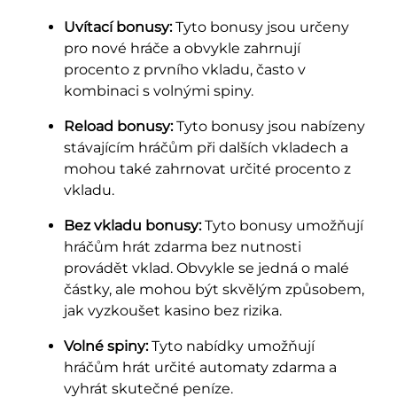
Uvítací bonusy:
Tyto bonusy jsou určeny
pro nové hráče a obvykle zahrnují
procento z prvního vkladu, často v
kombinaci s volnými spiny.
Reload bonusy:
Tyto bonusy jsou nabízeny
stávajícím hráčům při dalších vkladech a
mohou také zahrnovat určité procento z
vkladu.
Bez vkladu bonusy:
Tyto bonusy umožňují
hráčům hrát zdarma bez nutnosti
provádět vklad. Obvykle se jedná o malé
částky, ale mohou být skvělým způsobem,
jak vyzkoušet kasino bez rizika.
Volné spiny:
Tyto nabídky umožňují
hráčům hrát určité automaty zdarma a
vyhrát skutečné peníze.