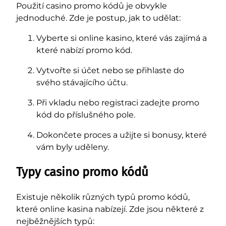
Použití casino promo kódů je obvykle
jednoduché. Zde je postup, jak to udělat:
Vyberte si online kasino, které vás zajímá a
které nabízí promo kód.
Vytvořte si účet nebo se přihlaste do
svého stávajícího účtu.
Při vkladu nebo registraci zadejte promo
kód do příslušného pole.
Dokončete proces a užijte si bonusy, které
vám byly uděleny.
Typy casino promo kódů
Existuje několik různých typů promo kódů,
které online kasina nabízejí. Zde jsou některé z
nejběžnějších typů: