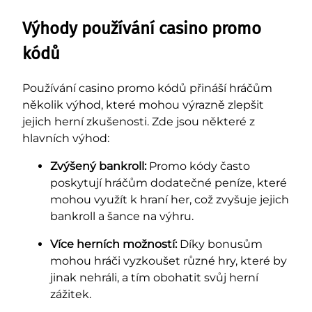
Výhody používání casino promo
kódů
Používání casino promo kódů přináší hráčům
několik výhod, které mohou výrazně zlepšit
jejich herní zkušenosti. Zde jsou některé z
hlavních výhod:
Zvýšený bankroll:
Promo kódy často
poskytují hráčům dodatečné peníze, které
mohou využít k hraní her, což zvyšuje jejich
bankroll a šance na výhru.
Více herních možností:
Díky bonusům
mohou hráči vyzkoušet různé hry, které by
jinak nehráli, a tím obohatit svůj herní
zážitek.