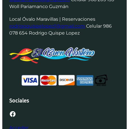
Woll Pariamanco Guzmán
Local Óvalo Maravillas | Reservaciones
rodrigoquispelopez1@gmail.com
Celular 986
078 654 Rodrigo Quispe Lopez
Sociales
Facebook
Acceder