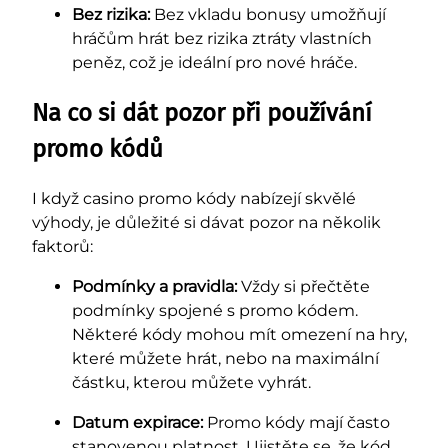
Bez rizika:
Bez vkladu bonusy umožňují
hráčům hrát bez rizika ztráty vlastních
peněz, což je ideální pro nové hráče.
Na co si dát pozor při používání
promo kódů
I když casino promo kódy nabízejí skvělé
výhody, je důležité si dávat pozor na několik
faktorů:
Podmínky a pravidla:
Vždy si přečtěte
podmínky spojené s promo kódem.
Některé kódy mohou mít omezení na hry,
které můžete hrát, nebo na maximální
částku, kterou můžete vyhrát.
Datum expirace:
Promo kódy mají často
stanovenou platnost. Ujistěte se, že kód