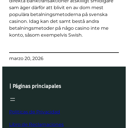
direkta banktransaktioner åtskilligt smidigare
sam äger därför att blivit en av dom mest
populära betalningsmetoderna på svenska
casinon. Idag kan det samt bestå andra
betalningsmetoder på någo casino inte me
konto, såsom exempelvis Swish.
marzo 20, 2026
| Páginas princiapales
Politicas de Privacidad
Libro de Reclamaciones