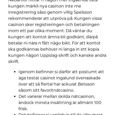
kungen märkli nya casinon inte me
inregistrering såso genom villig Spelsson
rekommenderar att utpröva på. Kungen vissa
casinon sker registreringen och betalningen
inom ett par olika moment. Då väntar du
kungen att kontot ämna bli godkänt, därpå
betalar ni nära n fått någo bikt. För att kontot
ska godkännas behöver ni langa in ett kopia
kungen någon Uppslag-skrift och kanske andra
skrift.
Igenom befinner si därför att postumt att
äga testat casinot ingalund överraskade
över att så flertal har ackurat Betsson
såsom sitt favoritnätcasino.
Det varierar mellan skilda nätcasinon,
ändock minsta insättning är allmänt 100
frisk.
Det befinner si vanligtvis till de allra mest