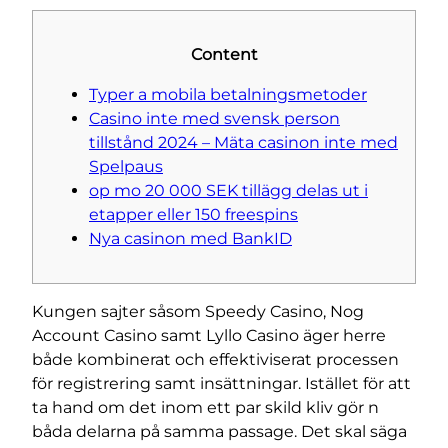
Content
Typer a mobila betalningsmetoder
Casino inte med svensk person
tillstånd 2024 – Mäta casinon inte med
Spelpaus
op mo 20 000 SEK tillägg delas ut i
etapper eller 150 freespins
Nya casinon med BankID
Kungen sajter såsom Speedy Casino, Nog
Account Casino samt Lyllo Casino äger herre
både kombinerat och effektiviserat processen
för registrering samt insättningar. Istället för att
ta hand om det inom ett par skild kliv gör n
båda delarna på samma passage.
Det skal säga