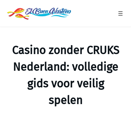
Saltar
al
contenido
Casino zonder CRUKS
Nederland: volledige
gids voor veilig
spelen