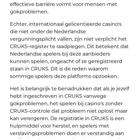
effectieve barrière vormt voor mensen met
gokproblemen.
Echter, internationaal gelicentieerde casino's
die niet onder de Nederlandse
vergunningsplicht vallen, zijn niet verplicht het
CRUKS-register te raadplegen. Dit betekent dat
Nederlandse spelers bij deze aanbieders
kunnen spelen, ongeacht of ze geregistreerd
staan in CRUKS. Dit is de reden waarom
sommige spelers deze platforms opzoeken.
Het is belangrijk te benadrukken dat als je jezelf
hebt ingeschreven in CRUKS vanwege
gokproblemen, het spelen bij casino's zonder
CRUKS-controle dat probleem niet oplost maar
kan verergeren. De registratie in CRUKS is een
hulpmiddel voor herstel, en spelers met
verslavingsproblemen doen er verstandig aan