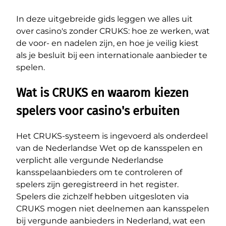
In deze uitgebreide gids leggen we alles uit
over casino's zonder CRUKS: hoe ze werken, wat
de voor- en nadelen zijn, en hoe je veilig kiest
als je besluit bij een internationale aanbieder te
spelen.
Wat is CRUKS en waarom kiezen
spelers voor casino's erbuiten
Het CRUKS-systeem is ingevoerd als onderdeel
van de Nederlandse Wet op de kansspelen en
verplicht alle vergunde Nederlandse
kansspelaanbieders om te controleren of
spelers zijn geregistreerd in het register.
Spelers die zichzelf hebben uitgesloten via
CRUKS mogen niet deelnemen aan kansspelen
bij vergunde aanbieders in Nederland, wat een