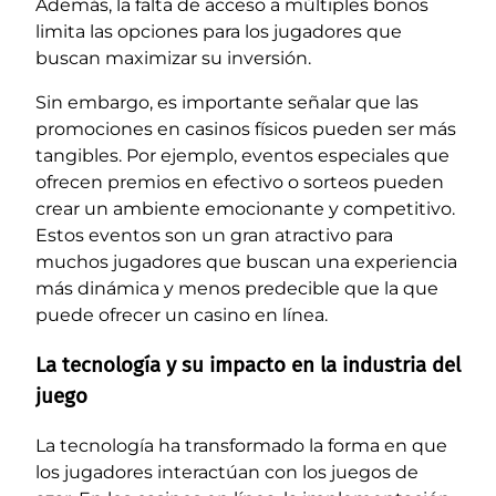
Además, la falta de acceso a múltiples bonos
limita las opciones para los jugadores que
buscan maximizar su inversión.
Sin embargo, es importante señalar que las
promociones en casinos físicos pueden ser más
tangibles. Por ejemplo, eventos especiales que
ofrecen premios en efectivo o sorteos pueden
crear un ambiente emocionante y competitivo.
Estos eventos son un gran atractivo para
muchos jugadores que buscan una experiencia
más dinámica y menos predecible que la que
puede ofrecer un casino en línea.
La tecnología y su impacto en la industria del
juego
La tecnología ha transformado la forma en que
los jugadores interactúan con los juegos de