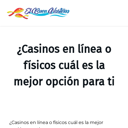
Saltar
al
contenido
¿Casinos en línea o
físicos cuál es la
mejor opción para ti
¿Casinos en línea o físicos cuál es la mejor