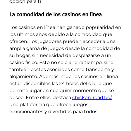
opción para ti
La comodidad de los casinos en línea
Los casinos en línea han ganado popularidad en
los últimos años debido a la comodidad que
ofrecen. Los jugadores pueden acceder a una
amplia gama de juegos desde la comodidad de
su hogar, sin necesidad de desplazarse a un
casino físico. Esto no solo ahorra tiempo, sino
también costos asociados como transporte y
alojamiento. Además, muchos casinos en línea
están disponibles las 24 horas del día, lo que
permite jugar en cualquier momento que se
desee. Entre ellos, destaca
chicken-road.bo/
,
una plataforma que ofrece juegos
emocionantes y divertidos para todos.