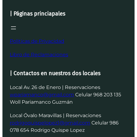
| Páginas princiapales
Politicas de Privacidad
Libro de Reclamaciones
| Contactos en nuestros dos locales
Local Av. 26 de Enero | Reservaciones
wpariamanco@gmail.com
Celular 968 203 135
Woll Pariamanco Guzmán
Local Óvalo Maravillas | Reservaciones
rodrigoquispelopez1@gmail.com
Celular 986
078 654 Rodrigo Quispe Lopez