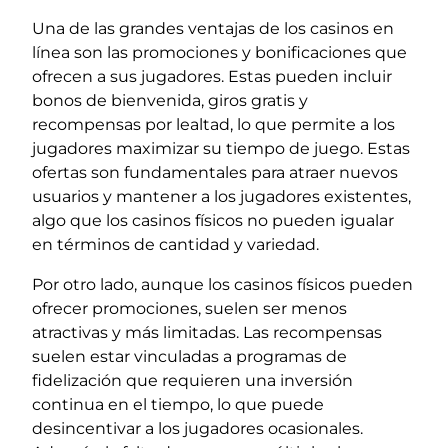
Una de las grandes ventajas de los casinos en
línea son las promociones y bonificaciones que
ofrecen a sus jugadores. Estas pueden incluir
bonos de bienvenida, giros gratis y
recompensas por lealtad, lo que permite a los
jugadores maximizar su tiempo de juego. Estas
ofertas son fundamentales para atraer nuevos
usuarios y mantener a los jugadores existentes,
algo que los casinos físicos no pueden igualar
en términos de cantidad y variedad.
Por otro lado, aunque los casinos físicos pueden
ofrecer promociones, suelen ser menos
atractivas y más limitadas. Las recompensas
suelen estar vinculadas a programas de
fidelización que requieren una inversión
continua en el tiempo, lo que puede
desincentivar a los jugadores ocasionales.