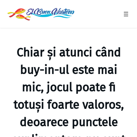
Saltar
al
contenido
Chiar și atunci când
buy-in-ul este mai
mic, jocul poate fi
totuși foarte valoros,
deoarece punctele