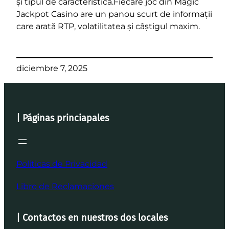
și tipul de caracteristică.Fiecare joc din Magic
Jackpot Casino are un panou scurt de informații
care arată RTP, volatilitatea și câștigul maxim.
diciembre 7, 2025
| Páginas princiapales
Politicas de Privacidad
Libro de Reclamaciones
| Contactos en nuestros dos locales