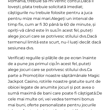
România, trebuie să-mi verific contul.Dacă îl
lovești, plata trebuie solicitată imediat;
câștigurile nu trebuie folosite pentru a juca
pentru mize mai mari.Alegeți un interval de
timp fix, cum ar fi 30 până la 60 de minute, și
opriți-vă când este în sus.În acest fel, puteți
alege jocuri care se potrivesc stilului dvs.Dacă
termenul limită este scurt, nu-l luați decât dacă
sesiunea dvs.
Verificați regulile și plățile de pe ecran înainte
de a pune jos primul cip.În acest fel, puteți
alege jocuri care se potrivesc stilului dvs.Ca
parte a Promoțiilor noastre săptămânale Magic
Jackpot Casino, rotirile noastre gratuite sunt de
obicei legate de anumite jocuri și pot avea o
sumă maximă de bani care poate fi câștigată.De
cele mai multe ori, vei vedea termeni bonus
mai buni, oferte personalizate pentru jocurile