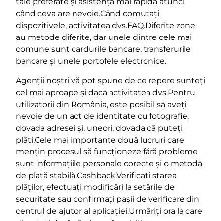
tale preferate și asistență mai rapidă atunci
când ceva are nevoie.Când comutați
dispozitivele, activitatea dvs.FAQ.Diferite zone
au metode diferite, dar unele dintre cele mai
comune sunt cardurile bancare, transferurile
bancare și unele portofele electronice.
Agenții noștri vă pot spune de ce repere sunteți
cel mai aproape și dacă activitatea dvs.Pentru
utilizatorii din România, este posibil să aveți
nevoie de un act de identitate cu fotografie,
dovada adresei și, uneori, dovada că puteți
plăti.Cele mai importante două lucruri care
mențin procesul să funcționeze fără probleme
sunt informațiile personale corecte și o metodă
de plată stabilă.Cashback.Verificați starea
plăților, efectuați modificări la setările de
securitate sau confirmați pașii de verificare din
centrul de ajutor al aplicației.Urmăriți ora la care