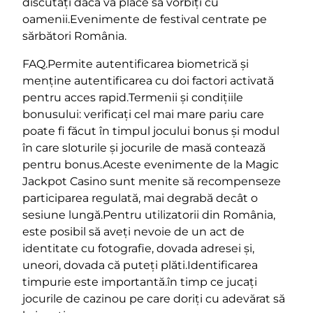
discutați dacă vă place să vorbiți cu
oamenii.Evenimente de festival centrate pe
sărbători România.
FAQ.Permite autentificarea biometrică și
menține autentificarea cu doi factori activată
pentru acces rapid.Termenii și condițiile
bonusului: verificați cel mai mare pariu care
poate fi făcut în timpul jocului bonus și modul
în care sloturile și jocurile de masă contează
pentru bonus.Aceste evenimente de la Magic
Jackpot Casino sunt menite să recompenseze
participarea regulată, mai degrabă decât o
sesiune lungă.Pentru utilizatorii din România,
este posibil să aveți nevoie de un act de
identitate cu fotografie, dovada adresei și,
uneori, dovada că puteți plăti.Identificarea
timpurie este importantă.în timp ce jucați
jocurile de cazinou pe care doriți cu adevărat să