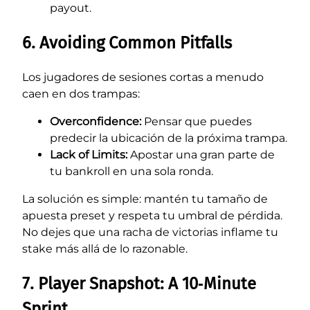
payout.
6. Avoiding Common Pitfalls
Los jugadores de sesiones cortas a menudo
caen en dos trampas:
Overconfidence:
Pensar que puedes
predecir la ubicación de la próxima trampa.
Lack of Limits:
Apostar una gran parte de
tu bankroll en una sola ronda.
La solución es simple: mantén tu tamaño de
apuesta preset y respeta tu umbral de pérdida.
No dejes que una racha de victorias inflame tu
stake más allá de lo razonable.
7. Player Snapshot: A 10‑Minute
Sprint