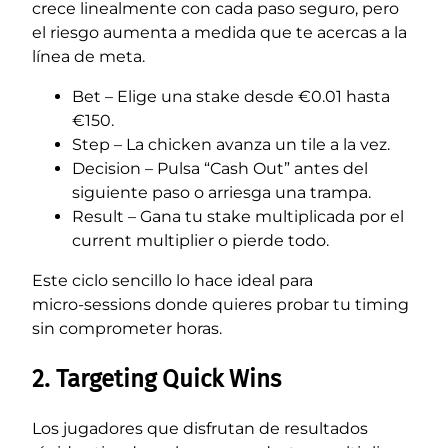
crece linealmente con cada paso seguro, pero
el riesgo aumenta a medida que te acercas a la
línea de meta.
Bet – Elige una stake desde €0.01 hasta
€150.
Step – La chicken avanza un tile a la vez.
Decision – Pulsa “Cash Out” antes del
siguiente paso o arriesga una trampa.
Result – Gana tu stake multiplicada por el
current multiplier o pierde todo.
Este ciclo sencillo lo hace ideal para
micro‑sessions donde quieres probar tu timing
sin comprometer horas.
2. Targeting Quick Wins
Los jugadores que disfrutan de resultados