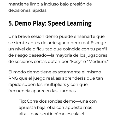
mantiene limpia incluso bajo presión de
decisiones rápidas.
5. Demo Play: Speed Learning
Una breve sesión demo puede enseñarte qué
se siente antes de arriesgar dinero real. Escoge
un nivel de dificultad que coincida con tu perfil
de riesgo deseado—la mayoría de los jugadores
de sesiones cortas optan por “Easy” o “Medium.”
El modo demo tiene exactamente el mismo
RNG que el juego real, así aprenderás qué tan
rápido suben los multipliers y con qué
frecuencia aparecen las trampas.
Tip: Corre dos rondas demo—una con
apuesta baja, otra con apuesta más
alta—para sentir cómo escala el