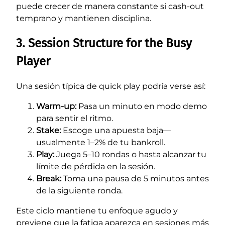
puede crecer de manera constante si cash‑out
temprano y mantienen disciplina.
3. Session Structure for the Busy
Player
Una sesión típica de quick play podría verse así:
Warm‑up:
Pasa un minuto en modo demo
para sentir el ritmo.
Stake:
Escoge una apuesta baja—
usualmente 1–2% de tu bankroll.
Play:
Juega 5–10 rondas o hasta alcanzar tu
límite de pérdida en la sesión.
Break:
Toma una pausa de 5 minutos antes
de la siguiente ronda.
Este ciclo mantiene tu enfoque agudo y
previene que la fatiga aparezca en sesiones más