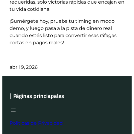
requeridas, solo victorias rápidas que encajan en
tu vida cotidiana.
¡Sumérgete hoy, prueba tu timing en modo
demo, y luego pasa a la pista de dinero real
cuando estés listo para convertir esas ráfagas
cortas en pagos reales!
abril 9, 2026
| Páginas princiapales
Politicas de Privacidad