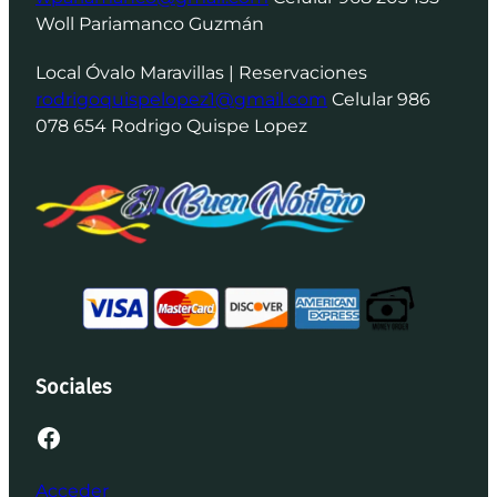
Woll Pariamanco Guzmán
Local Óvalo Maravillas | Reservaciones
rodrigoquispelopez1@gmail.com
Celular 986
078 654 Rodrigo Quispe Lopez
Sociales
Facebook
Acceder