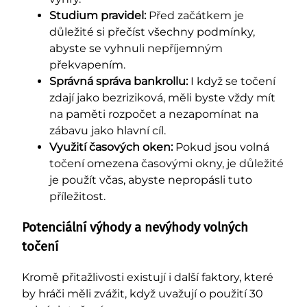
Studium pravidel:
Před začátkem je
důležité si přečíst všechny podmínky,
abyste se vyhnuli nepříjemným
překvapením.
Správná správa bankrollu:
I když se točení
zdají jako bezriziková, měli byste vždy mít
na paměti rozpočet a nezapomínat na
zábavu jako hlavní cíl.
Využití časových oken:
Pokud jsou volná
točení omezena časovými okny, je důležité
je použít včas, abyste nepropásli tuto
příležitost.
Potenciální výhody a nevýhody volných
točení
Kromě přitažlivosti existují i další faktory, které
by hráči měli zvážit, když uvažují o použití 30