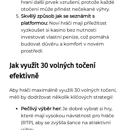
hraní další prvek vzrušení, protože každé
otočení může přinést nečekané výhry.
Skvělý způsob jak se seznámit s
platformou:
Noví hráči mají příležitost
vyzkoušet si kasino bez nutnosti
investovat vlastní peníze, což pomáhá
budovat důvěru a komfort v novém
prostředí.
Jak využít 30 volných točení
efektivně
Aby hráči maximálně využili 30 volných točení,
měli by dodržovat několik klíčových strategií:
Pečlivý výběr her:
Je dobré vybrat si hry,
které mají vysokou návratnost pro hráče
(RTP), aby se zvýšila šance na atraktivní
výhry.