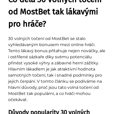
od MostBet tak lákavými
pro hráče?
30 volných točení od MostBet se stalo
vyhledávaným bonusem mezi online hráči.
Tento lákavý bonus přitahuje nejen nováčky, ale
i ostřílené sázkaře díky svému potenciálu
přinést vysoké výhry a zábavné herní zážitky.
Hlavním lákadlem je jak atraktivní hodnota
samotných točení, tak i snadné podmínky pro
jejich čerpání. V tomto článku se podíváme na
hlavní důvody, proč jsou tato volná točení od
MostBet tak populární, a co hráči mohou
očekávat.
Důvody popularity 30 volných