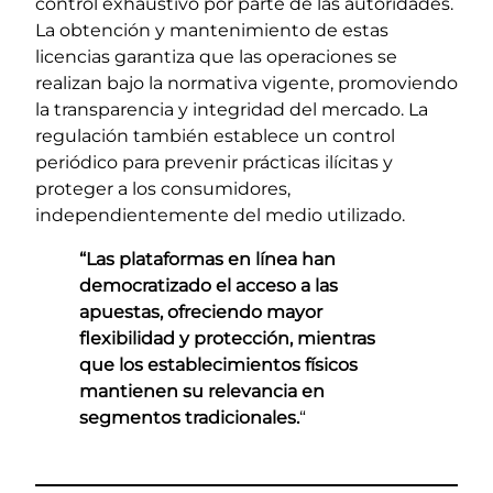
control exhaustivo por parte de las autoridades.
La obtención y mantenimiento de estas
licencias garantiza que las operaciones se
realizan bajo la normativa vigente, promoviendo
la transparencia y integridad del mercado. La
regulación también establece un control
periódico para prevenir prácticas ilícitas y
proteger a los consumidores,
independientemente del medio utilizado.
“Las plataformas en línea han
democratizado el acceso a las
apuestas, ofreciendo mayor
flexibilidad y protección, mientras
que los establecimientos físicos
mantienen su relevancia en
segmentos tradicionales.
“