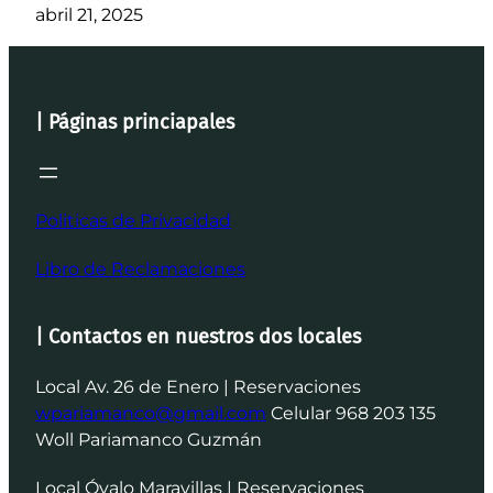
abril 21, 2025
| Páginas princiapales
Politicas de Privacidad
Libro de Reclamaciones
| Contactos en nuestros dos locales
Local Av. 26 de Enero | Reservaciones
wpariamanco@gmail.com
Celular 968 203 135
Woll Pariamanco Guzmán
Local Óvalo Maravillas | Reservaciones