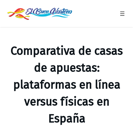
Saltar
al
contenido
Comparativa de casas
de apuestas:
plataformas en línea
versus físicas en
España