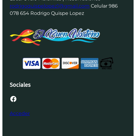
rodrigoquispelopez1@gmail.com
Celular 986
078 654 Rodrigo Quispe Lopez
Sociales
Facebook
Acceder