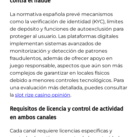
contra el fraude
La normativa española prevé mecanismos
como la verificación de identidad (KYC), límites
de depósito y funciones de autoexclusión para
proteger al usuario. Las plataformas digitales
implementan sistemas avanzados de
monitorización y detección de patrones
fraudulentos, además de ofrecer apoyo en
juego responsable, aspectos que aún son más
complejos de garantizar en locales físicos
debido a menores controles tecnológicos. Para
una evaluación más detallada, puedes consultar
la
slot rize casino opinión
.
Requisitos de licencia y control de actividad
en ambos canales
Cada canal requiere licencias específicas y