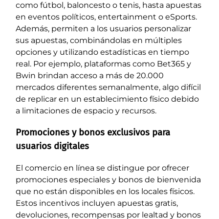
como fútbol, baloncesto o tenis, hasta apuestas
en eventos políticos, entertainment o eSports.
Además, permiten a los usuarios personalizar
sus apuestas, combinándolas en múltiples
opciones y utilizando estadísticas en tiempo
real. Por ejemplo, plataformas como Bet365 y
Bwin brindan acceso a más de 20.000
mercados diferentes semanalmente, algo difícil
de replicar en un establecimiento físico debido
a limitaciones de espacio y recursos.
Promociones y bonos exclusivos para
usuarios digitales
El comercio en línea se distingue por ofrecer
promociones especiales y bonos de bienvenida
que no están disponibles en los locales físicos.
Estos incentivos incluyen apuestas gratis,
devoluciones, recompensas por lealtad y bonos