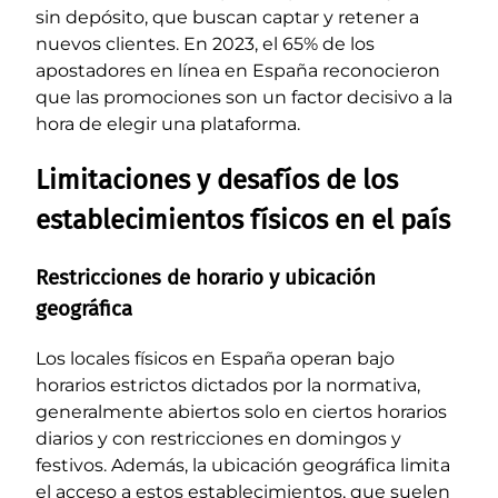
sin depósito, que buscan captar y retener a
nuevos clientes. En 2023, el 65% de los
apostadores en línea en España reconocieron
que las promociones son un factor decisivo a la
hora de elegir una plataforma.
Limitaciones y desafíos de los
establecimientos físicos en el país
Restricciones de horario y ubicación
geográfica
Los locales físicos en España operan bajo
horarios estrictos dictados por la normativa,
generalmente abiertos solo en ciertos horarios
diarios y con restricciones en domingos y
festivos. Además, la ubicación geográfica limita
el acceso a estos establecimientos, que suelen