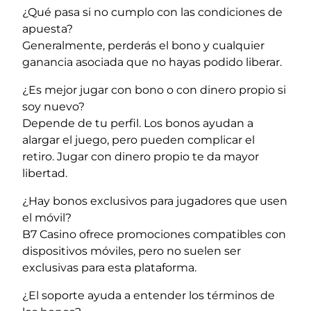
¿Qué pasa si no cumplo con las condiciones de
apuesta?
Generalmente, perderás el bono y cualquier
ganancia asociada que no hayas podido liberar.
¿Es mejor jugar con bono o con dinero propio si
soy nuevo?
Depende de tu perfil. Los bonos ayudan a
alargar el juego, pero pueden complicar el
retiro. Jugar con dinero propio te da mayor
libertad.
¿Hay bonos exclusivos para jugadores que usen
el móvil?
B7 Casino ofrece promociones compatibles con
dispositivos móviles, pero no suelen ser
exclusivas para esta plataforma.
¿El soporte ayuda a entender los términos de