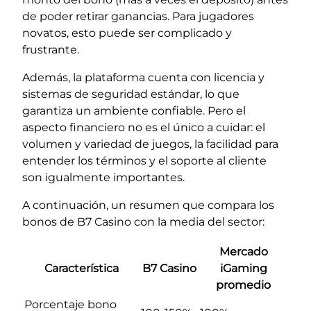
de poder retirar ganancias. Para jugadores
novatos, esto puede ser complicado y
frustrante.
Además, la plataforma cuenta con licencia y
sistemas de seguridad estándar, lo que
garantiza un ambiente confiable. Pero el
aspecto financiero no es el único a cuidar: el
volumen y variedad de juegos, la facilidad para
entender los términos y el soporte al cliente
son igualmente importantes.
A continuación, un resumen que compara los
bonos de B7 Casino con la media del sector:
Mercado
Característica
B7 Casino
iGaming
promedio
Porcentaje bono