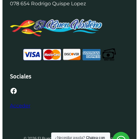
078 654 Rodrigo Quispe Lopez
Sociales
Facebook
Acceder
¿Necesitar ayuda?
Chatea con
© 2026 El Buen Norteño | Desarrollado por Brenis