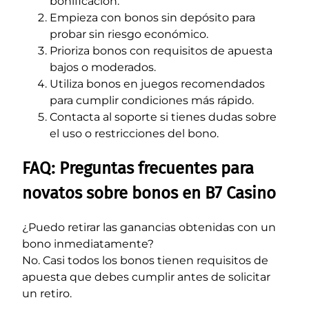
bonificación.
Empieza con bonos sin depósito para
probar sin riesgo económico.
Prioriza bonos con requisitos de apuesta
bajos o moderados.
Utiliza bonos en juegos recomendados
para cumplir condiciones más rápido.
Contacta al soporte si tienes dudas sobre
el uso o restricciones del bono.
FAQ: Preguntas frecuentes para
novatos sobre bonos en B7 Casino
¿Puedo retirar las ganancias obtenidas con un
bono inmediatamente?
No. Casi todos los bonos tienen requisitos de
apuesta que debes cumplir antes de solicitar
un retiro.