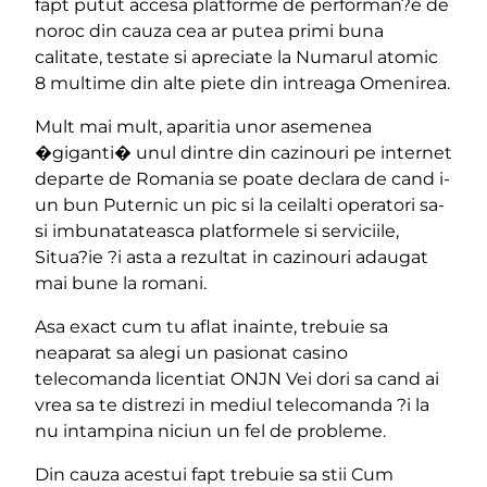
fapt putut accesa platforme de performan?e de
noroc din cauza cea ar putea primi buna
calitate, testate si apreciate la Numarul atomic
8 multime din alte piete din intreaga Omenirea.
Mult mai mult, aparitia unor asemenea
�giganti� unul dintre din cazinouri pe internet
departe de Romania se poate declara de cand i-
un bun Puternic un pic si la ceilalti operatori sa-
si imbunatateasca platformele si serviciile,
Situa?ie ?i asta a rezultat in cazinouri adaugat
mai bune la romani.
Asa exact cum tu aflat inainte, trebuie sa
neaparat sa alegi un pasionat casino
telecomanda licentiat ONJN Vei dori sa cand ai
vrea sa te distrezi in mediul telecomanda ?i la
nu intampina niciun un fel de probleme.
Din cauza acestui fapt trebuie sa stii Cum