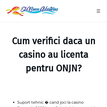
Saltar
al
contenido
Cum verifici daca un
casino au licenta
pentru ONJN?
Suport tehnic � cand joci la casino