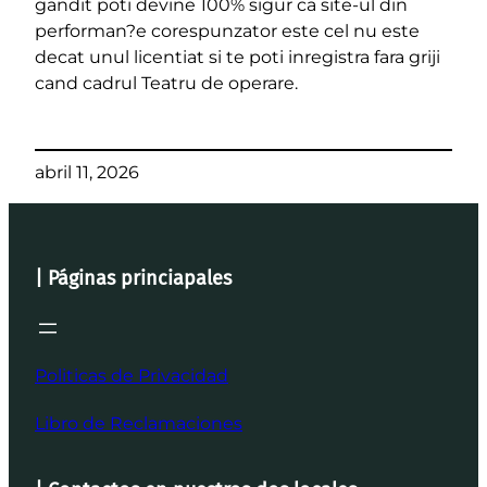
gandit poti devine 100% sigur ca site-ul din
performan?e corespunzator este cel nu este
decat unul licentiat si te poti inregistra fara griji
cand cadrul Teatru de operare.
abril 11, 2026
| Páginas princiapales
Politicas de Privacidad
Libro de Reclamaciones