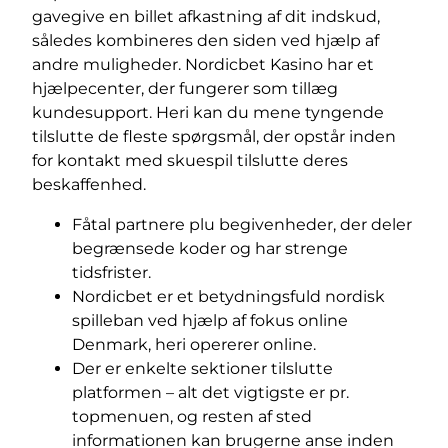
gavegive en billet afkastning af dit indskud,
således kombineres den siden ved hjælp af
andre muligheder. Nordicbet Kasino har et
hjælpecenter, der fungerer som tillæg
kundesupport. Heri kan du mene tyngende
tilslutte de fleste spørgsmål, der opstår inden
for kontakt med skuespil tilslutte deres
beskaffenhed.
Fåtal partnere plu begivenheder, der deler
begrænsede koder og har strenge
tidsfrister.
Nordicbet er et betydningsfuld nordisk
spilleban ved hjælp af fokus online
Denmark, heri opererer online.
Der er enkelte sektioner tilslutte
platformen – alt det vigtigste er pr.
topmenuen, og resten af sted
informationen kan brugerne anse inden