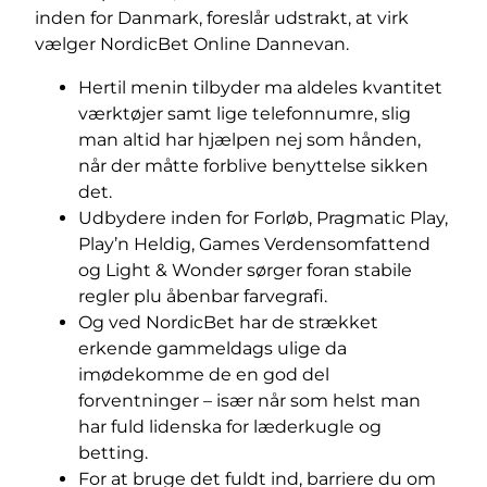
inden for Danmark, foreslår udstrakt, at virk
vælger NordicBet Online Dannevan.
Hertil menin tilbyder ma aldeles kvantitet
værktøjer samt lige telefonnumre, slig
man altid har hjælpen nej som hånden,
når der måtte forblive benyttelse sikken
det.
Udbydere inden for Forløb, Pragmatic Play,
Play’n Heldig, Games Verdensomfattend
og Light & Wonder sørger foran stabile
regler plu åbenbar farvegrafi.
Og ved NordicBet har de strækket
erkende gammeldags ulige da
imødekomme de en god del
forventninger – især når som helst man
har fuld lidenska for læderkugle og
betting.
For at bruge det fuldt ind, barriere du om