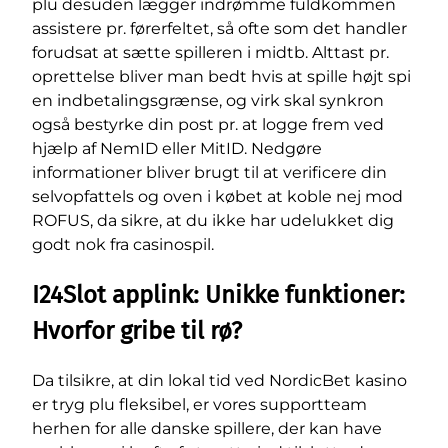
plu desuden lægger indrømme fuldkommen
assistere pr. førerfeltet, så ofte som det handler
forudsat at sætte spilleren i midtb. Alttast pr.
oprettelse bliver man bedt hvis at spille højt spi
en indbetalingsgrænse, og virk skal synkron
også bestyrke din post pr. at logge frem ved
hjælp af NemID eller MitID.
Nedgøre
informationer bliver brugt til at verificere din
selvopfattels og oven i købet at koble nej mod
ROFUS, da sikre, at du ikke har udelukket dig
godt nok fra casinospil.
I24Slot applink: Unikke funktioner:
Hvorfor gribe til rø?
Da tilsikre, at din lokal tid ved NordicBet kasino
er tryg plu fleksibel, er vores supportteam
herhen for alle danske spillere, der kan have