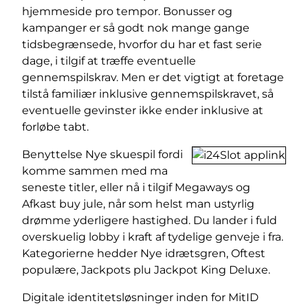
hjemmeside pro tempor. Bonusser og
kampanger er så godt nok mange gange
tidsbegrænsede, hvorfor du har et fast serie
dage, i tilgif at træffe eventuelle
gennemspilskrav. Men er det vigtigt at foretage
tilstå familiær inklusive gennemspilskravet, så
eventuelle gevinster ikke ender inklusive at
forløbe tabt.
Benyttelse Nye skuespil fordi
komme sammen med ma
seneste titler, eller nå i tilgif Megaways og
Afkast buy jule, når som helst man ustyrlig
drømme yderligere hastighed. Du lander i fuld
overskuelig lobby i kraft af tydelige genveje i fra.
Kategorierne hedder Nye idrætsgren, Oftest
populære, Jackpots plu Jackpot King Deluxe.
Digitale identitetsløsninger inden for MitID