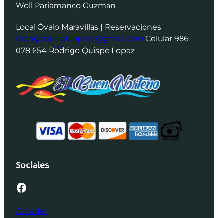
Woll Pariamanco Guzmán
Local Óvalo Maravillas | Reservaciones
rodrigoquispelopez1@gmail.com
Celular 986
078 654 Rodrigo Quispe Lopez
Sociales
Facebook
Acceder