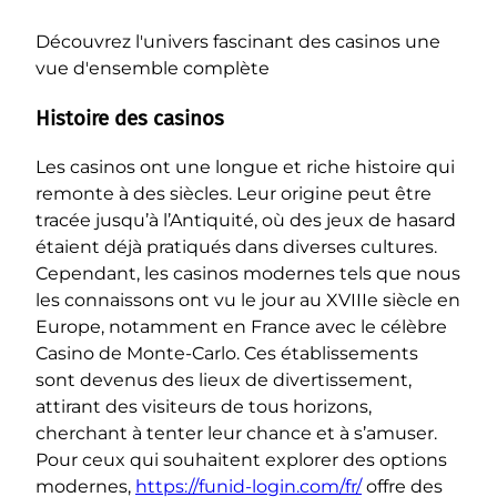
Découvrez l'univers fascinant des casinos une
vue d'ensemble complète
Histoire des casinos
Les casinos ont une longue et riche histoire qui
remonte à des siècles. Leur origine peut être
tracée jusqu’à l’Antiquité, où des jeux de hasard
étaient déjà pratiqués dans diverses cultures.
Cependant, les casinos modernes tels que nous
les connaissons ont vu le jour au XVIIIe siècle en
Europe, notamment en France avec le célèbre
Casino de Monte-Carlo. Ces établissements
sont devenus des lieux de divertissement,
attirant des visiteurs de tous horizons,
cherchant à tenter leur chance et à s’amuser.
Pour ceux qui souhaitent explorer des options
modernes,
https://funid-login.com/fr/
offre des