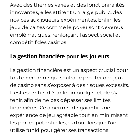
Avec des thèmes variés et des fonctionnalités
innovantes, elles attirent un large public, des
novices aux joueurs expérimentés. Enfin, les
jeux de cartes comme le poker sont devenus
emblématiques, renforçant l’aspect social et
compétitif des casinos.
La gestion financière pour les joueurs
La gestion financière est un aspect crucial pour
toute personne qui souhaite profiter des jeux
de casino sans s’exposer à des risques excessifs.
Il est essentiel d’établir un budget et de s’y
tenir, afin de ne pas dépasser ses limites
financières. Cela permet de garantir une
expérience de jeu agréable tout en minimisant
les pertes potentielles, surtout lorsque l’on
utilise funid pour gérer ses transactions.