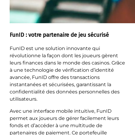
FunID : votre partenaire de jeu sécurisé
FunID est une solution innovante qui
révolutionne la façon dont les joueurs gèrent
leurs finances dans le monde des casinos. Grâce
à une technologie de vérification d’identité
avancée, FunID offre des transactions
instantanées et sécurisées, garantissant la
confidentialité des données personnelles des
utilisateurs.
Avec une interface mobile intuitive, FunID
permet aux joueurs de gérer facilement leurs
fonds et d’accéder à une multitude de
partenaires de paiement. Ce portefeuille