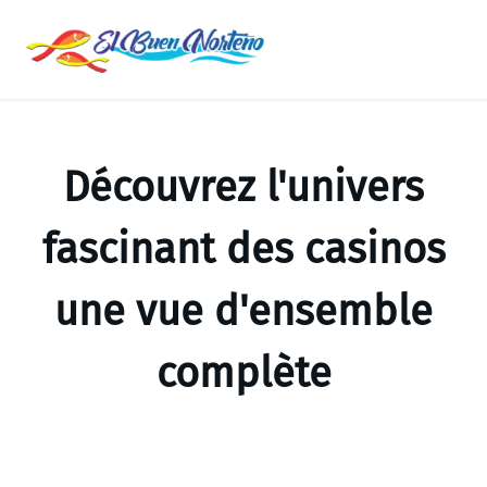
Saltar
al
contenido
Découvrez l'univers
fascinant des casinos
une vue d'ensemble
complète