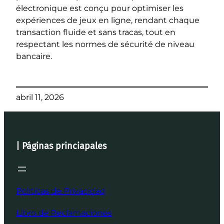
électronique est conçu pour optimiser les
expériences de jeux en ligne, rendant chaque
transaction fluide et sans tracas, tout en
respectant les normes de sécurité de niveau
bancaire.
abril 11, 2026
| Páginas princiapales
Politicas de Privacidad
Libro de Reclamaciones