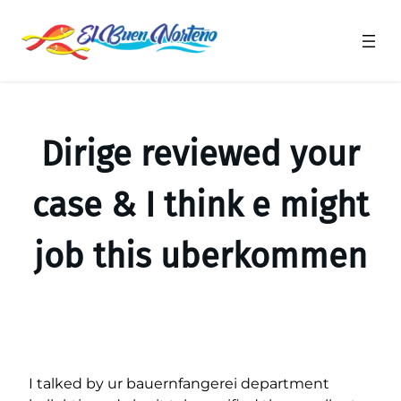
Saltar
al
contenido
Dirige reviewed your
case & I think e might
job this uberkommen
I talked by ur bauernfangerei department