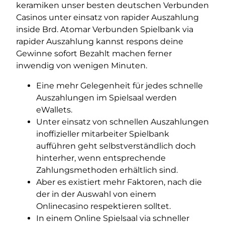
keramiken unser besten deutschen Verbunden
Casinos unter einsatz von rapider Auszahlung
inside Brd. Atomar Verbunden Spielbank via
rapider Auszahlung kannst respons deine
Gewinne sofort Bezahlt machen ferner
inwendig von wenigen Minuten.
Eine mehr Gelegenheit für jedes schnelle
Auszahlungen im Spielsaal werden
eWallets.
Unter einsatz von schnellen Auszahlungen
inoffizieller mitarbeiter Spielbank
aufführen geht selbstverständlich doch
hinterher, wenn entsprechende
Zahlungsmethoden erhältlich sind.
Aber es existiert mehr Faktoren, nach die
der in der Auswahl von einem
Onlinecasino respektieren solltet.
In einem Online Spielsaal via schneller