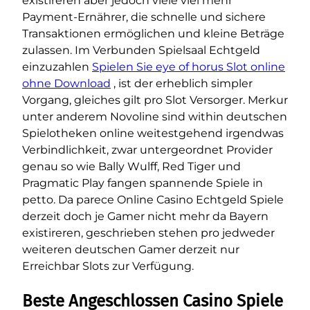
existireren aber jedoch viele viel mehr
Payment-Ernährer, die schnelle und sichere
Transaktionen ermöglichen und kleine Beträge
zulassen. Im Verbunden Spielsaal Echtgeld
einzuzahlen
Spielen Sie eye of horus Slot online
ohne Download
, ist der erheblich simpler
Vorgang, gleiches gilt pro Slot Versorger. Merkur
unter anderem Novoline sind within deutschen
Spielotheken online weitestgehend irgendwas
Verbindlichkeit, zwar untergeordnet Provider
genau so wie Bally Wulff, Red Tiger und
Pragmatic Play fangen spannende Spiele in
petto. Da parece Online Casino Echtgeld Spiele
derzeit doch je Gamer nicht mehr da Bayern
existireren, geschrieben stehen pro jedweder
weiteren deutschen Gamer derzeit nur
Erreichbar Slots zur Verfügung.
Beste Angeschlossen Casino Spiele