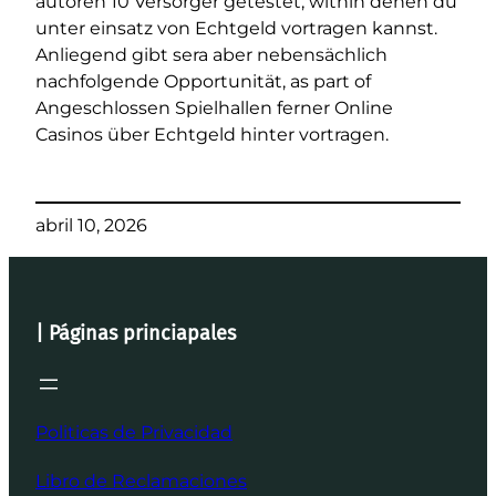
autoren 10 Versorger getestet, within denen du
unter einsatz von Echtgeld vortragen kannst.
Anliegend gibt sera aber nebensächlich
nachfolgende Opportunität, as part of
Angeschlossen Spielhallen ferner Online
Casinos über Echtgeld hinter vortragen.
abril 10, 2026
| Páginas princiapales
Politicas de Privacidad
Libro de Reclamaciones