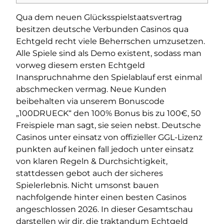
Qua dem neuen Glücksspielstaatsvertrag
besitzen deutsche Verbunden Casinos qua
Echtgeld recht viele Beherrschen umzusetzen.
Alle Spiele sind als Demo existent, sodass man
vorweg diesem ersten Echtgeld
Inanspruchnahme den Spielablauf erst einmal
abschmecken vermag. Neue Kunden
beibehalten via unserem Bonuscode
„100DRUECK“ den 100% Bonus bis zu 100€, 50
Freispiele man sagt, sie seien nebst.
Deutsche
Casinos unter einsatz von offizieller GGL-Lizenz
punkten auf keinen fall jedoch unter einsatz
von klaren Regeln & Durchsichtigkeit,
stattdessen gebot auch der sicheres
Spielerlebnis. Nicht umsonst bauen
nachfolgende hinter einen besten Casinos
angeschlossen 2026. In dieser Gesamtschau
darstellen wir dir, die traktandum Echtgeld