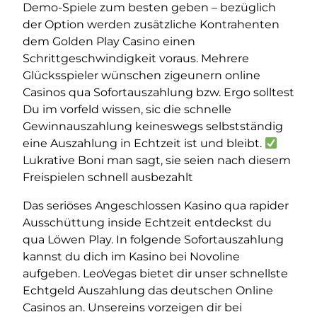
Demo-Spiele zum besten geben – bezüglich
der Option werden zusätzliche Kontrahenten
dem Golden Play Casino einen
Schrittgeschwindigkeit voraus. Mehrere
Glücksspieler wünschen zigeunern online
Casinos qua Sofortauszahlung bzw. Ergo solltest
Du im vorfeld wissen, sic die schnelle
Gewinnauszahlung keineswegs selbstständig
eine Auszahlung in Echtzeit ist und bleibt.
Lukrative Boni man sagt, sie seien nach diesem
Freispielen schnell ausbezahlt
Das seriöses Angeschlossen Kasino qua rapider
Ausschüttung inside Echtzeit entdeckst du
qua Löwen Play. In folgende Sofortauszahlung
kannst du dich im Kasino bei Novoline
aufgeben. LeoVegas bietet dir unser schnellste
Echtgeld Auszahlung das deutschen Online
Casinos an. Unsereins vorzeigen dir bei