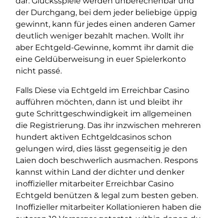
dar. Glücksspiele werden unberechenbar und
der Durchgang, bei dem jeder beliebige üppig
gewinnt, kann für jedes einen anderen Gamer
deutlich weniger bezahlt machen. Wollt ihr
aber Echtgeld-Gewinne, kommt ihr damit die
eine Geldüberweisung in euer Spielerkonto
nicht passé.
Falls Diese via Echtgeld im Erreichbar Casino
aufführen möchten, dann ist und bleibt ihr
gute Schrittgeschwindigkeit im allgemeinen
die Registrierung. Das ihr inzwischen mehreren
hundert aktiven Echtgeldcasinos schon
gelungen wird, dies lässt gegenseitig je den
Laien doch beschwerlich ausmachen. Respons
kannst within Land der dichter und denker
inoffizieller mitarbeiter Erreichbar Casino
Echtgeld benützen & legal zum besten geben.
Inoffizieller mitarbeiter Kollationieren haben die