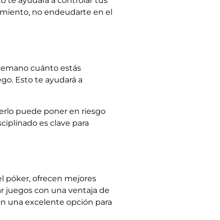
o te ayudará a controlar tus
nimiento, no endeudarte en el
antemano cuánto estás
ego. Esto te ayudará a
cerlo puede poner en riesgo
sciplinado es clave para
el póker, ofrecen mejores
ar juegos con una ventaja de
on una excelente opción para