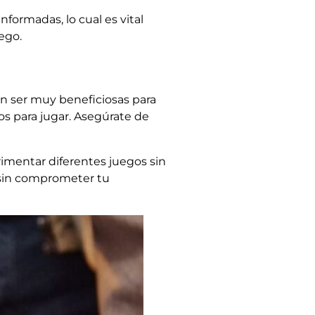
nformadas, lo cual es vital
ego.
n ser muy beneficiosas para
os para jugar. Asegúrate de
imentar diferentes juegos sin
s sin comprometer tu