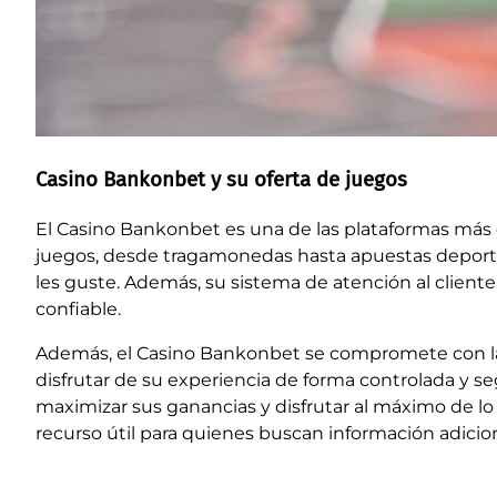
Casino Bankonbet y su oferta de juegos
El Casino Bankonbet es una de las plataformas más 
juegos, desde tragamonedas hasta apuestas deportiv
les guste. Además, su sistema de atención al client
confiable.
Además, el Casino Bankonbet se compromete con la 
disfrutar de su experiencia de forma controlada y se
maximizar sus ganancias y disfrutar al máximo de lo
recurso útil para quienes buscan información adicion