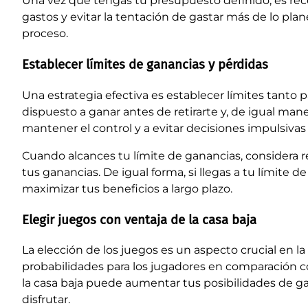
Una vez que tengas tu presupuesto definido, es reco
gastos y evitar la tentación de gastar más de lo pla
proceso.
Establecer límites de ganancias y pérdidas
Una estrategia efectiva es establecer límites tant
dispuesto a ganar antes de retirarte y, de igual man
mantener el control y a evitar decisiones impulsiva
Cuando alcances tu límite de ganancias, considera 
tus ganancias. De igual forma, si llegas a tu límite
maximizar tus beneficios a largo plazo.
Elegir juegos con ventaja de la casa baja
La elección de los juegos es un aspecto crucial en l
probabilidades para los jugadores en comparación c
la casa baja puede aumentar tus posibilidades de g
disfrutar.