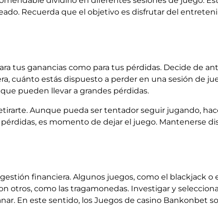
mendable dividirlo en diferentes sesiones de juego. Est
neado. Recuerda que el objetivo es disfrutar del entrete
o para tus ganancias como para tus pérdidas. Decide de 
era, cuánto estás dispuesto a perder en una sesión de ju
s que pueden llevar a grandes pérdidas.
retirarte. Aunque pueda ser tentador seguir jugando, ha
 de pérdidas, es momento de dejar el juego. Mantenerse di
a gestión financiera. Algunos juegos, como el blackjack o 
on otros, como las tragamonedas. Investigar y seleccion
anar. En este sentido, los Juegos de casino Bankonbet s