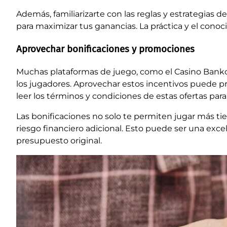
Además, familiarizarte con las reglas y estrategias de
para maximizar tus ganancias. La práctica y el con
Aprovechar bonificaciones y promociones
Muchas plataformas de juego, como el Casino Banko
los jugadores. Aprovechar estos incentivos puede pr
leer los términos y condiciones de estas ofertas par
Las bonificaciones no solo te permiten jugar más t
riesgo financiero adicional. Esto puede ser una exc
presupuesto original.