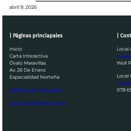
abril 9, 2026
| Páginas princiapales
| Con
Inicio
Local 
Carta Interactiva
wpar
Óvalo Maravillas
Woll 
Av. 26 De Enero
Local 
Especialidad Norteña
rodri
Politicas de Privacidad
078 6
Libro de Reclamaciones