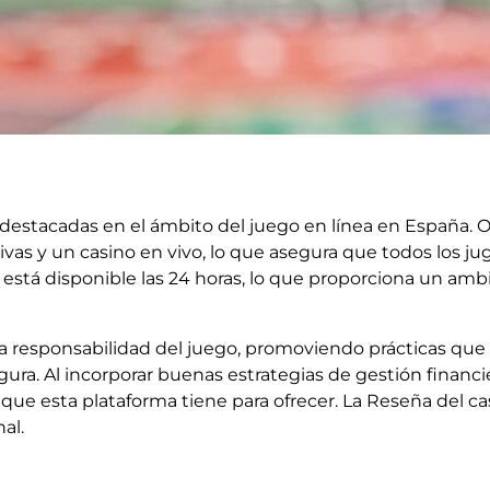
destacadas en el ámbito del juego en línea en España. 
as y un casino en vivo, lo que asegura que todos los j
e está disponible las 24 horas, lo que proporciona un am
responsabilidad del juego, promoviendo prácticas que 
gura. Al incorporar buenas estrategias de gestión financ
 que esta plataforma tiene para ofrecer. La Reseña del 
al.