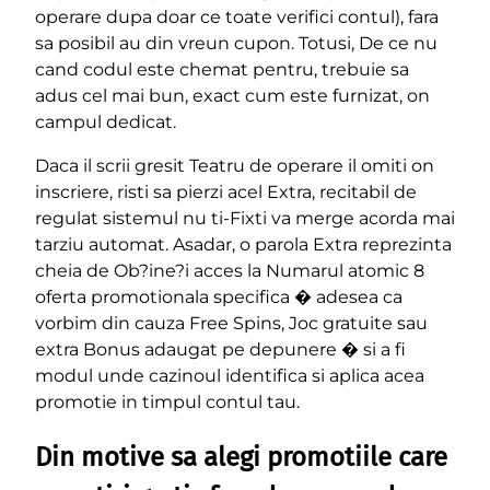
operare dupa doar ce toate verifici contul), fara
sa posibil au din vreun cupon. Totusi, De ce nu
cand codul este chemat pentru, trebuie sa
adus cel mai bun, exact cum este furnizat, on
campul dedicat.
Daca il scrii gresit Teatru de operare il omiti on
inscriere, risti sa pierzi acel Extra, recitabil de
regulat sistemul nu ti-Fixti va merge acorda mai
tarziu automat. Asadar, o parola Extra reprezinta
cheia de Ob?ine?i acces la Numarul atomic 8
oferta promotionala specifica � adesea ca
vorbim din cauza Free Spins, Joc gratuite sau
extra Bonus adaugat pe depunere � si a fi
modul unde cazinoul identifica si aplica acea
promotie in timpul contul tau.
Din motive sa alegi promotiile care