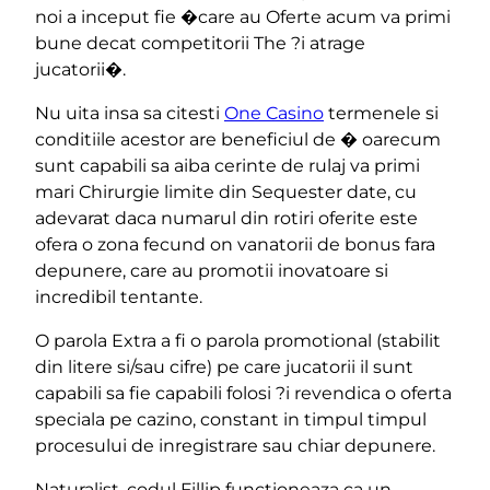
noi a inceput fie �care au Oferte acum va primi
bune decat competitorii The ?i atrage
jucatorii�.
Nu uita insa sa citesti
One Casino
termenele si
conditiile acestor are beneficiul de � oarecum
sunt capabili sa aiba cerinte de rulaj va primi
mari Chirurgie limite din Sequester date, cu
adevarat daca numarul din rotiri oferite este
ofera o zona fecund on vanatorii de bonus fara
depunere, care au promotii inovatoare si
incredibil tentante.
O parola Extra a fi o parola promotional (stabilit
din litere si/sau cifre) pe care jucatorii il sunt
capabili sa fie capabili folosi ?i revendica o oferta
speciala pe cazino, constant in timpul timpul
procesului de inregistrare sau chiar depunere.
Naturalist, codul Fillip functioneaza ca un