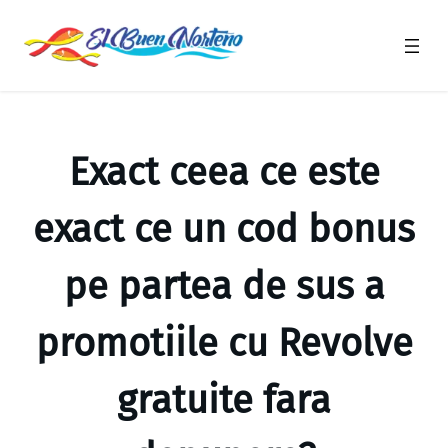
Saltar
al
contenido
Exact ceea ce este
exact ce un cod bonus
pe partea de sus a
promotiile cu Revolve
gratuite fara