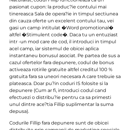
pasionat cupon: la produc?ie contului mai
tinereasca Sala de opera?ie in timpul sectiunea
din cauza oferte un excelent contului tau, vei
gasi un camp intitulat �Word promotional�
altfel �Stimulent code�. Daca tu un entuziast
intr -un mod care de cod, il introduci in timpul
acel camp, iar sistemul de obicei aplica
instantaneu bonusul asociat. Pe partea de sus a
cazul ofertelor fara depunere, codul de bonus
activeaza rotirile gratuite altfel creditul 100 %
gratuita fara sa uneori necesara A care trebuie sa
plateasca. Doar pu?in coduri IS folosite si la
depunere (Cum ar fi, introduci codul cand
efectuezi o distribu?ie pentru ca sa primesti
unul dintre ace?tia Fillip suplimentar la suma
depusa).
Codurile Fillip fara depunere sunt de obicei
distribuite prin campanii de marketing speciale