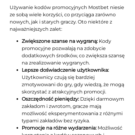
Używanie kodów promocyjnych Mostbet niesie
ze sobą wiele korzyści, co przyciąga zarówno
nowych, jak i starych graczy. Oto niektóre z
najważniejszych zalet:
Zwiększone szanse na wygraną:
Kody
promocyjne pozwalają na zdobycie
dodatkowych środków, co zwiększa szansę
na zrealizowanie wygranych.
Lepsze doświadczenie użytkownika:
Użytkownicy czują się bardziej
zmotywowani do gry, gdy wiedzą, że mogą
skorzystać z atrakcyjnych promocji.
Oszczędność pieniędzy:
Dzięki darmowym
zakładom i zwrotom, gracze mają
możliwość eksperymentowania z różnymi
typami zakładów bez ryzyka.
Promocje na różne wydarzenia:
Możliwość