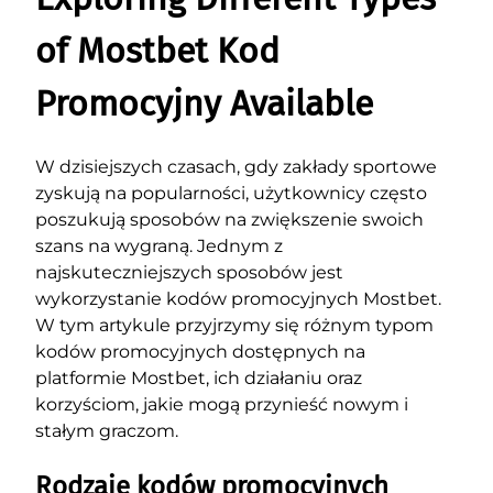
of Mostbet Kod
Promocyjny Available
W dzisiejszych czasach, gdy zakłady sportowe
zyskują na popularności, użytkownicy często
poszukują sposobów na zwiększenie swoich
szans na wygraną. Jednym z
najskuteczniejszych sposobów jest
wykorzystanie kodów promocyjnych Mostbet.
W tym artykule przyjrzymy się różnym typom
kodów promocyjnych dostępnych na
platformie Mostbet, ich działaniu oraz
korzyściom, jakie mogą przynieść nowym i
stałym graczom.
Rodzaje kodów promocyjnych