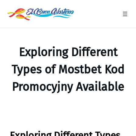
Saltar
al
contenido
Exploring Different
Types of Mostbet Kod
Promocyjny Available
Exploring Different Types