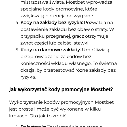
mistrzostwa świata, Mostbet wprowadza
specjalne kody promocyjne, które
zwiększają potencjalne wygrane.
Kody na zakłady bez ryzyka:
Pozwalają na
postawienie zakładu bez obaw o straty. W
przypadku przegranej, gracz otrzymuje
zwrot części lub całości stawki.
Kody na darmowe zakłady:
Umożliwiają
przeprowadzanie zakładów bez
konieczności wkładu własnego. To świetna
okazja, by przetestować różne zakłady bez
ryzyka.
Jak wykorzystać kody promocyjne Mostbet?
Wykorzystanie kodów promocyjnych Mostbet
jest proste i może być wykonane w kilku
krokach. Oto jak to zrobić: