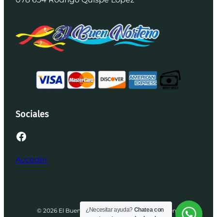
Sociales
Facebook
Acceder
¿Necesitar ayuda?
Chatea con
© 2026 El Buen Norteño | Desarrollado por Brenis