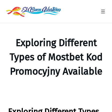
Saltar
al
contenido
Exploring Different
Types of Mostbet Kod
Promocyjny Available
Exploring Different Types