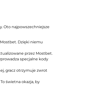
y. Oto najpowszechniejsze
e Mostbet. Dzięki niemu
aktualizowane przez Mostbet.
 wprowadza specjalne kody
ej, gracz otrzymuje zwrot
o świetna okazja, by