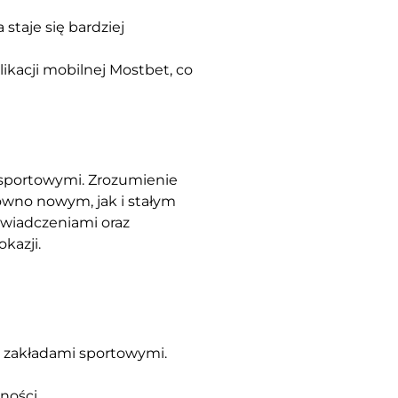
staje się bardziej
ikacji mobilnej Mostbet, co
 sportowymi. Zrozumienie
ówno nowym, jak i stałym
wiadczeniami oraz
kazji.
ę zakładami sportowymi.
ności.