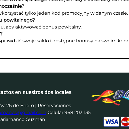
nocześnie?
korzystać tylko jeden kod promocyjny w danym czasie.
du powitalnego?
tu, aby aktywować bonus powitalny.
ł?
rawdzić swoje saldo i dostępne bonusy na swoim konci
tactos en nuestros dos locales
Av. 26 de Enero | Reservaciones
iamanco@gmail.com
Celular 968 203 135
Pariamanco Guzmán