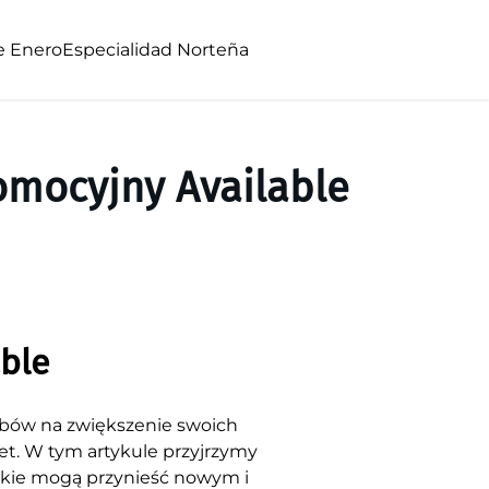
e Enero
Especialidad Norteña
omocyjny Available
able
obów na zwiększenie swoich
t. W tym artykule przyjrzymy
akie mogą przynieść nowym i