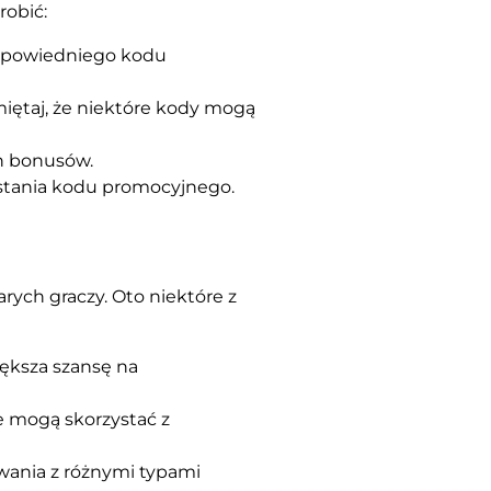
robić:
 odpowiedniego kodu
iętaj, że niektóre kody mogą
ch bonusów.
ystania kodu promocyjnego.
rych graczy. Oto niektóre z
ększa szansę na
e mogą skorzystać z
ania z różnymi typami