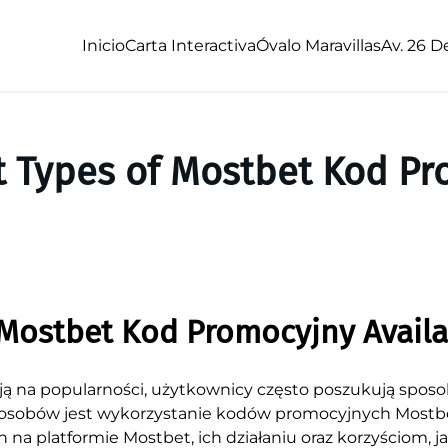
Inicio
Carta Interactiva
Óvalo Maravillas
Av. 26 D
nt Types of Mostbet Kod Pr
f Mostbet Kod Promocyjny Avail
ują na popularności, użytkownicy często poszukują spos
posobów jest wykorzystanie kodów promocyjnych Mostbe
 platformie Mostbet, ich działaniu oraz korzyściom, j